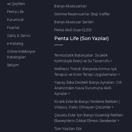
ve Çeşitleri
Banyo Aksesuarları
Penta Life
Gömme Rezervuarlar Stop Valfler
Kurumsal
Banyo Aksesuar Serileri
Fuarlar
Penta Akıllı Evye IQ200
Satış & Servis
Penta Life (Son Yazılar)
e-Katalog
Online Koleksiyon
Termostatik Bataryalar: Sıcaklık
Katalogları
Kontrolüyle Enerji ve Su Tasarrufu
İletişim
Wellness Trendi: Banyoda Kırmızı Işık
Terapisi ve Krom Terapi Uygulamaları
Yapay Zeka Destekli Banyo Aynaları: Cilt
Analizinden Hava Durumuna Akıllı
Aynalar
Kiralık Evlerde Banyo Yenileme Rehberi |
Vidasız, Kalıcı Olmayan Çözümler
Çocuklu Evler İçin Banyo Güvenliği Rehberi:
Ebeveynlerin Dikkat Etmesi Gerekenler
Tüm Yazıları Gör