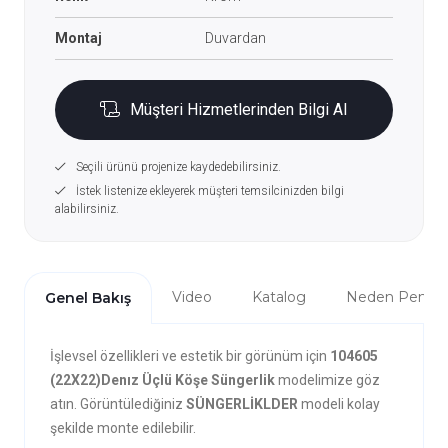
Montaj
Duvardan
Müşteri Hizmetlerinden Bilgi Al
Seçili ürünü projenize kaydedebilirsiniz.
İstek listenize ekleyerek müşteri temsilcinizden bilgi
alabilirsiniz.
Video
Katalog
Neden Penta?
Genel Bakış
İşlevsel özellikleri ve estetik bir görünüm için
104605
(22X22)Denız Üçlü Köşe Süngerlik
modelimize göz
atın. Görüntülediğiniz
SÜNGERLİKLDER
modeli kolay
şekilde monte edilebilir.