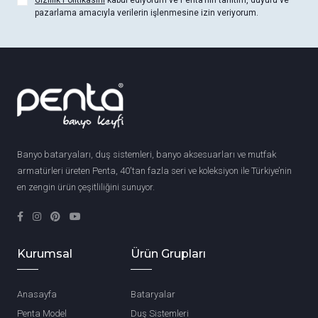
Gizlilik Politikasını
kabul ediyorum ve Penta’nın tanıtım, duyuru ve
pazarlama amacıyla verilerin işlenmesine izin veriyorum.
Banyo bataryaları, duş sistemleri, banyo aksesuarları ve mutfak
armatürleri üreten Penta, 40'tan fazla seri ve koleksiyon ile Türkiye’nin
en zengin ürün çeşitliliğini sunuyor.
Kurumsal
Ürün Grupları
Anasayfa
Bataryalar
Penta Model
Duş Sistemleri