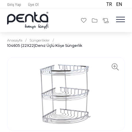
TR
EN
Giriş Yap
Üye Ol
Anasayfa
/
Süngerlikler
/
104605 (22X22)Denız Üçlü Köşe Süngerlik