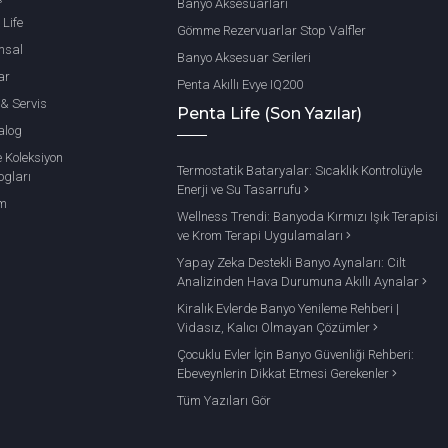
Banyo Aksesuarları
 Life
er ve çöp kovaları gibi tamamlayıcı ürünler.
Gömme Rezervuarlar Stop Valfler
msal
Banyo Aksesuar Serileri
ar
r?
Penta Akıllı Evye IQ200
 & Servis
Penta Life (Son Yazılar)
rmlarıyla modern banyo tasarımına mükemmel uyum sağlar. Yük
alog
tir. Bu sayede neme, korozyona ve kararmaya karşı yüksek 
e Koleksiyon
Termostatik Bataryalar: Sıcaklık Kontrolüyle
ogları
 ve pratikliği bir arada sunarak banyo deneyiminizi zenginleş
Enerji ve Su Tasarrufu
im
Wellness Trendi: Banyoda Kırmızı Işık Terapisi
ve Krom Terapi Uygulamaları
Yapay Zeka Destekli Banyo Aynaları: Cilt
ine Uygun?
Analizinden Hava Durumuna Akıllı Aynalar
Kiralık Evlerde Banyo Yenileme Rehberi |
e tasarımına uyum sağlayacak şekilde çeşitli montaj tipleri
Vidasız, Kalıcı Olmayan Çözümler
Küvet Üstü
gibi farklı montaj seçenekleri bulunmaktadır. Bu ç
Çocuklu Evler İçin Banyo Güvenliği Rehberi:
Ebeveynlerin Dikkat Etmesi Gerekenler
Tüm Yazıları Gör
labilirim?