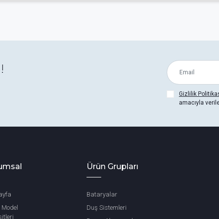
r?
odern ve estetik çözümlerle karşılayacak geniş bir ürün yelp
!
aryaları, duş bataryaları ve mutfak bataryaları gibi ana kull
Gizlilik Politika
bataryalı duş setleri ve el duşu takımları.
amacıyla veril
uluk ve raf havluluklar.
abunluk ve tezgah üstü sabunluklar.
üstü diş fırçalıklar.
umsal
Ürün Grupları
.
ayfa
Bataryalar
i tuvalet kağıtlıkları.
 Model
Duş Sistemleri
ırçaları.
itleri