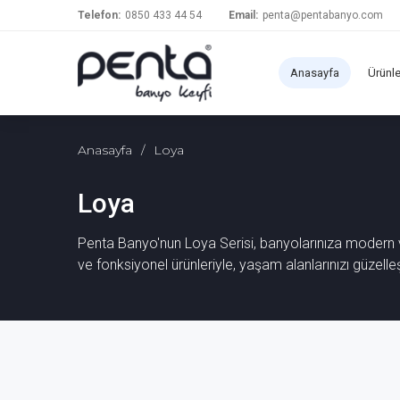
Telefon:
0850 433 44 54
Email:
penta@pentabanyo.com
Anasayfa
Ürünl
Anasayfa
/
Loya
Loya
Penta Banyo'nun Loya Serisi, banyolarınıza modern ve 
ve fonksiyonel ürünleriyle, yaşam alanlarınızı güzelleşt