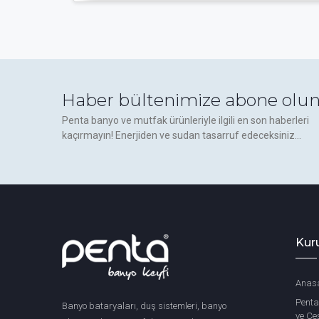
Loya Serisinde Hangi Ürünler Va
Loya Serisi, banyonuzun tüm ihtiyaçlarını m
şu ürün gruplarını bulabilirsiniz:
Haber bültenimize abone olun
Bataryalar:
Lavabo bataryaları, banyo bat
Penta banyo ve mutfak ürünleriyle ilgili en son haberleri
kaçırmayın! Enerjiden ve sudan tasarruf edeceksiniz...
Duş Sistemleri:
Ankastre duş sistemleri, 
Havluluklar:
Uzun havluluk, yuvarlak havl
Sabunluklar:
Duvar tipi sabunluk, sıvı s
Diş Fırçalıklar:
Duvardan monte ve tezgah 
Kur
Askılıklar:
Tekli, ikili veya çoklu askılıklar
Anas
Kağıtlıklar:
Kapaklı, kapaksız ve bekletmel
Penta
Banyo bataryaları, duş sistemleri, banyo
Klozet Fırçaları:
Modern tasarımlı klozet f
ve Çeş