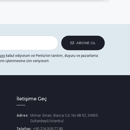
azesine sahiptir. Koleksiyon içerisinde başlıca
ABONE OL
anım alanlarına yönelik bataryalar.
sını
kabul ediyorum ve Penta’nın tanıtım, duyuru ve pazarlama
erin işlenmesine izin veriyorum.
İletişime Geç
Adres:
Mimar Sinan, Basra Cd. No:48-52, 34935
Sultanbeyli/İstanbul
Telefon:
+90 216 309 77 83