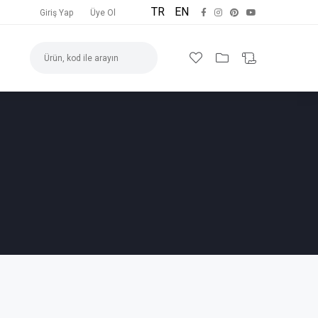
TR
EN
Giriş Yap
Üye Ol