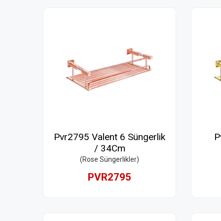
Pvr2795 Valent 6 Süngerlik
P
/ 34Cm
(Rose Süngerlikler)
PVR2795