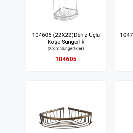
104605 (22X22)Denız Üçlü
1047
Köşe Süngerlik
(Krom Süngerlikler)
104605