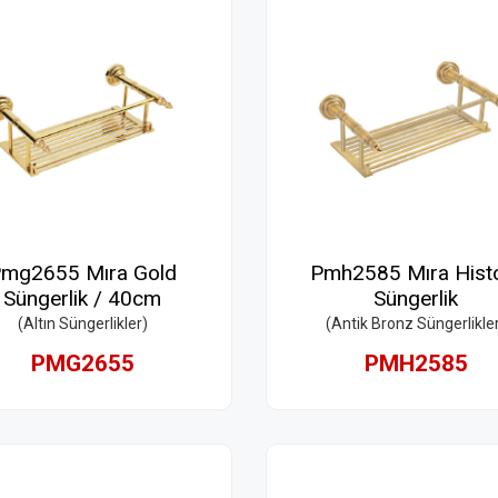
mg2655 Mıra Gold
Pmh2585 Mıra Hist
Süngerlik / 40cm
Süngerlik
(Altın Süngerlikler)
(Antik Bronz Süngerlikle
PMG2655
PMH2585