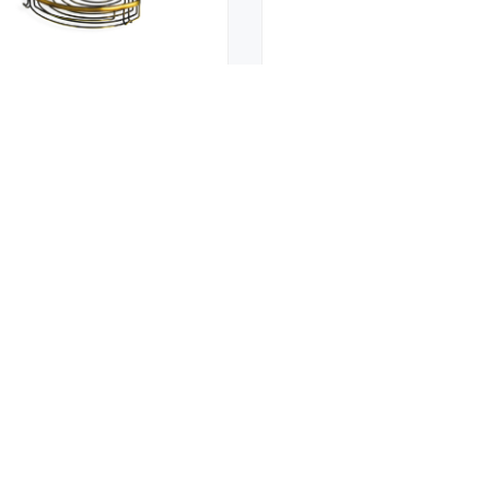
2416 (18X18)History
Ph2426 (18X18) His
k Denız Çiftli Süngerlik
Antik Dalga Tekli K
Sünger
Antik Bronz Süngerlikler)
(Antik Bronz Süngerlikle
PH2416
PH2426