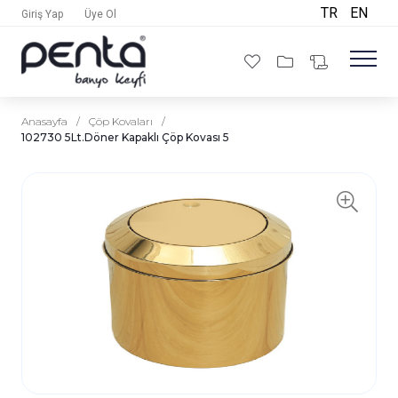
TR
EN
Giriş Yap
Üye Ol
Anasayfa
/
Çöp Kovaları
/
102730 5Lt.Döner Kapaklı Çöp Kovası 5