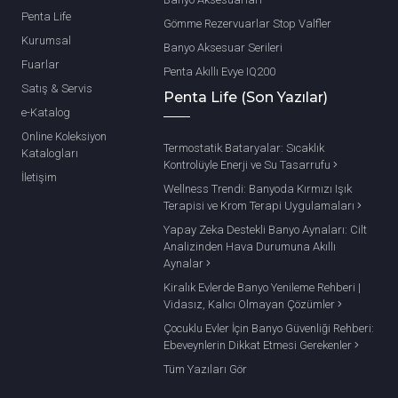
Penta Life
Gömme Rezervuarlar Stop Valfler
Kurumsal
Banyo Aksesuar Serileri
Fuarlar
Penta Akıllı Evye IQ200
Satış & Servis
Penta Life (Son Yazılar)
e-Katalog
Online Koleksiyon
Termostatik Bataryalar: Sıcaklık
Katalogları
Kontrolüyle Enerji ve Su Tasarrufu
İletişim
Wellness Trendi: Banyoda Kırmızı Işık
Terapisi ve Krom Terapi Uygulamaları
Yapay Zeka Destekli Banyo Aynaları: Cilt
Analizinden Hava Durumuna Akıllı
Aynalar
Kiralık Evlerde Banyo Yenileme Rehberi |
Vidasız, Kalıcı Olmayan Çözümler
Çocuklu Evler İçin Banyo Güvenliği Rehberi:
Ebeveynlerin Dikkat Etmesi Gerekenler
Tüm Yazıları Gör