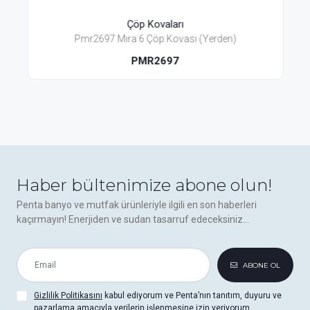
Çöp Kovaları
Pmr2697 Mıra 6 Çöp Kovası (Yerden)
PMR2697
Haber bültenimize abone olun!
Penta banyo ve mutfak ürünleriyle ilgili en son haberleri
kaçırmayın! Enerjiden ve sudan tasarruf edeceksiniz...
ABONE OL
Gizlilik Politikasını
kabul ediyorum ve Penta’nın tanıtım, duyuru ve
pazarlama amacıyla verilerin işlenmesine izin veriyorum.