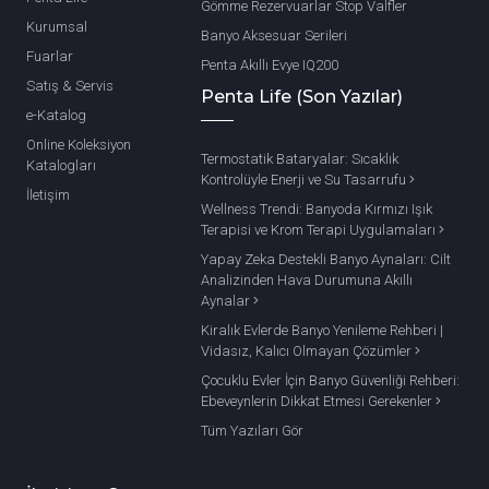
Gömme Rezervuarlar Stop Valfler
Kurumsal
Banyo Aksesuar Serileri
Fuarlar
Penta Akıllı Evye IQ200
Satış & Servis
Penta Life (Son Yazılar)
e-Katalog
Online Koleksiyon
Termostatik Bataryalar: Sıcaklık
Katalogları
Kontrolüyle Enerji ve Su Tasarrufu
İletişim
Wellness Trendi: Banyoda Kırmızı Işık
Terapisi ve Krom Terapi Uygulamaları
Yapay Zeka Destekli Banyo Aynaları: Cilt
Analizinden Hava Durumuna Akıllı
Aynalar
Kiralık Evlerde Banyo Yenileme Rehberi |
Vidasız, Kalıcı Olmayan Çözümler
Çocuklu Evler İçin Banyo Güvenliği Rehberi:
Ebeveynlerin Dikkat Etmesi Gerekenler
Tüm Yazıları Gör