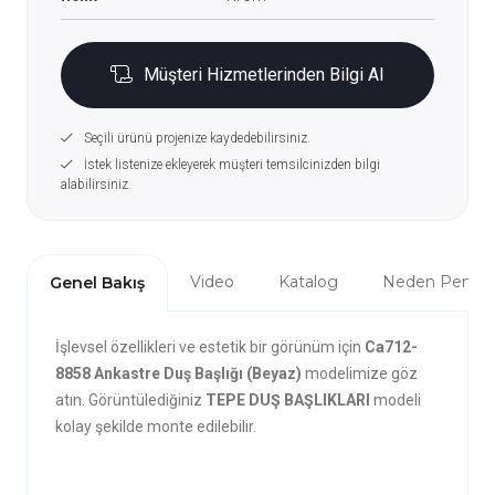
Müşteri Hizmetlerinden Bilgi Al
Seçili ürünü projenize kaydedebilirsiniz.
İstek listenize ekleyerek müşteri temsilcinizden bilgi
alabilirsiniz.
Video
Katalog
Neden Penta?
Genel Bakış
İşlevsel özellikleri ve estetik bir görünüm için
Ca712-
8858 Ankastre Duş Başlığı (Beyaz)
modelimize göz
atın. Görüntülediğiniz
TEPE DUŞ BAŞLIKLARI
modeli
kolay şekilde monte edilebilir.