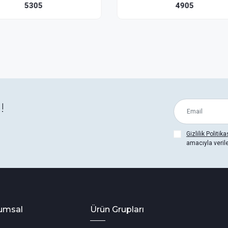
4905
4915
!
Gizlilik Politika
amacıyla veril
umsal
Ürün Grupları