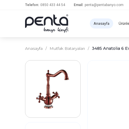
Telefon:
0850 433 44 54
Email:
penta@pentabanyo.com
Anasayfa
Ürünl
Anasayfa
/
Mutfak Bataryaları
/
3485 Anatolia 6 E