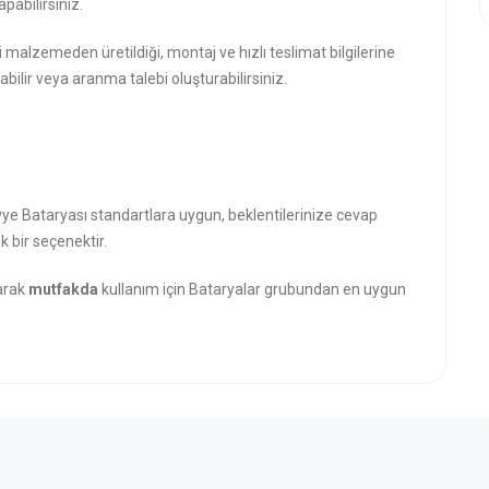
pabilirsiniz.
i malzemeden üretildiği, montaj ve hızlı teslimat bilgilerine
abilir veya aranma talebi oluşturabilirsiniz.
Evye Bataryası standartlara uygun, beklentilerinize cevap
k bir seçenektir.
narak
mutfakda
kullanım için Bataryalar grubundan en uygun