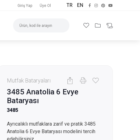
TR
EN
Giriş Yap
Üye Ol
Mutfak Bataryaları
3485 Anatolia 6 Evye
Bataryası
3485
Ayrıcalıklı mutfaklara zarif ve pratik 3485
Anatolia 6 Evye Bataryası modelini tercih
edebilirsiniz.