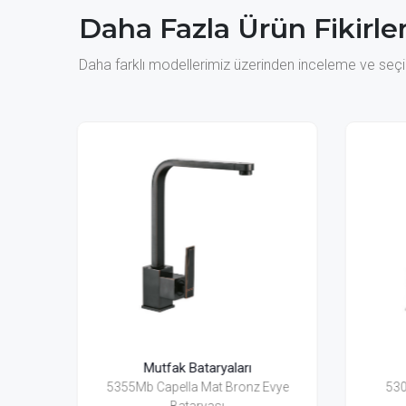
Daha Fazla Ürün Fikirler
Daha farklı modellerimiz üzerinden inceleme ve seçim
ı
Mutfak Bataryaları
nz Evye
5305 Capella Evye Bataryası