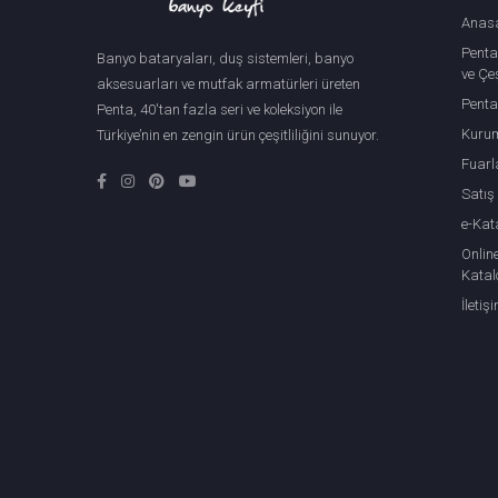
Anas
Penta
Banyo bataryaları, duş sistemleri, banyo
ve Çeş
aksesuarları ve mutfak armatürleri üreten
Penta
Penta, 40'tan fazla seri ve koleksiyon ile
Kuru
Türkiye’nin en zengin ürün çeşitliliğini sunuyor.
Fuarl
Satış
e-Kat
Onlin
Katal
İletiş