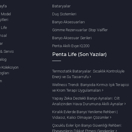
ayfa
Bataryalar
 Model
Duş Sistemleri
itleri
Banyo Aksesuarları
 Life
Gömme Rezervuarlar Stop Valfler
msal
Banyo Aksesuar Serileri
ar
Penta Akıllı Evye IQ200
 & Servis
Penta Life (Son Yazılar)
alog
e Koleksiyon
Termostatik Bataryalar: Sıcaklık Kontrolüyle
ogları
Enerji ve Su Tasarrufu
im
Wellness Trendi: Banyoda Kırmızı Işık Terapisi
ve Krom Terapi Uygulamaları
Yapay Zeka Destekli Banyo Aynaları: Cilt
Analizinden Hava Durumuna Akıllı Aynalar
Kiralık Evlerde Banyo Yenileme Rehberi |
Vidasız, Kalıcı Olmayan Çözümler
Çocuklu Evler İçin Banyo Güvenliği Rehberi:
Ebeveynlerin Dikkat Etmesi Gerekenler