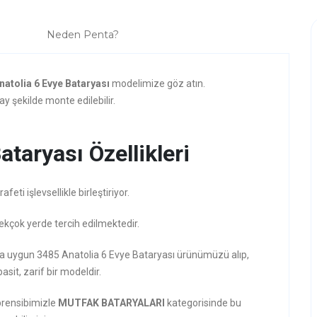
Neden Penta?
natolia 6 Evye Bataryası
modelimize göz atın.
y şekilde monte edilebilir.
taryası Özellikleri
ti işlevsellikle birleştiriyor.
pekçok yerde tercih edilmektedir.
zına uygun 3485 Anatolia 6 Evye Bataryası ürünümüzü alıp,
asit, zarif bir modeldir.
prensibimizle
MUTFAK BATARYALARI
kategorisinde bu