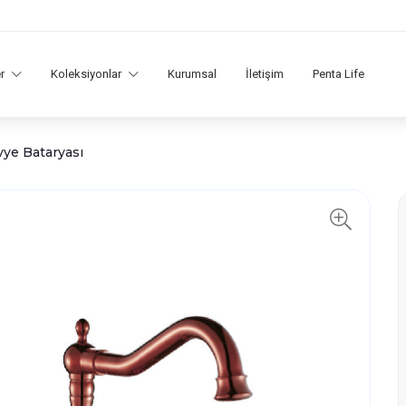
er
Koleksiyonlar
Kurumsal
İletişim
Penta Life
vye Bataryası