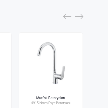
Mutfak Bataryaları
ası
2485 Bosphorus 6 Evye Bataryası
2