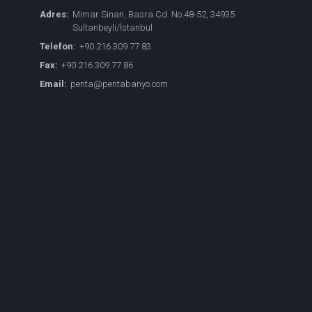
Adres:
Mimar Sinan, Basra Cd. No:48-52, 34935
Sultanbeyli/İstanbul
Telefon:
+90 216 309 77 83
Fax:
+90 216 309 77 86
Email:
penta@pentabanyo.com