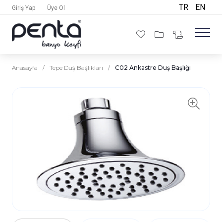
TR
EN
Giriş Yap
Üye Ol
Anasayfa
/
Tepe Duş Başlıkları
/
C02 Ankastre Duş Başlığı