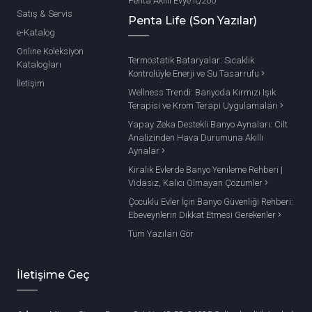
Penta Akıllı Evye IQ200
Satış & Servis
Penta Life (Son Yazılar)
e-Katalog
Online Koleksiyon
Termostatik Bataryalar: Sıcaklık
Katalogları
Kontrolüyle Enerji ve Su Tasarrufu
İletişim
Wellness Trendi: Banyoda Kırmızı Işık
Terapisi ve Krom Terapi Uygulamaları
Yapay Zeka Destekli Banyo Aynaları: Cilt
Analizinden Hava Durumuna Akıllı
Aynalar
Kiralık Evlerde Banyo Yenileme Rehberi |
Vidasız, Kalıcı Olmayan Çözümler
Çocuklu Evler İçin Banyo Güvenliği Rehberi:
Ebeveynlerin Dikkat Etmesi Gerekenler
Tüm Yazıları Gör
İletişime Geç