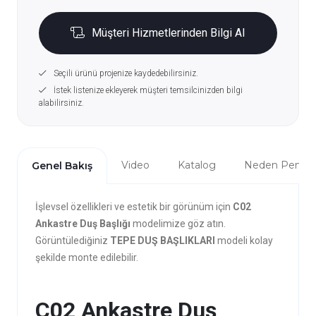
Müşteri Hizmetlerinden Bilgi Al
Seçili ürünü projenize kaydedebilirsiniz.
İstek listenize ekleyerek müşteri temsilcinizden bilgi
alabilirsiniz.
Video
Katalog
Neden Penta?
Genel Bakış
İşlevsel özellikleri ve estetik bir görünüm için
C02
Ankastre Duş Başlığı
modelimize göz atın.
Görüntülediğiniz
TEPE DUŞ BAŞLIKLARI
modeli kolay
şekilde monte edilebilir.
C02 Ankastre Duş