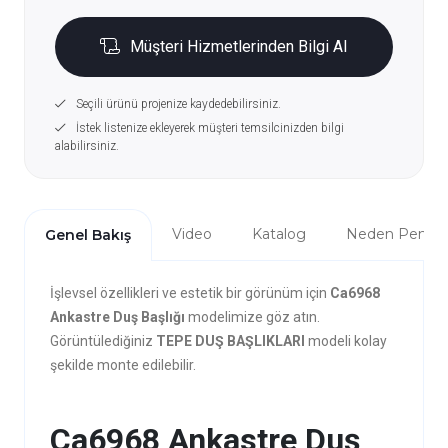
Müşteri Hizmetlerinden Bilgi Al
Seçili ürünü projenize kaydedebilirsiniz.
İstek listenize ekleyerek müşteri temsilcinizden bilgi
alabilirsiniz.
Video
Katalog
Neden Penta?
Genel Bakış
İşlevsel özellikleri ve estetik bir görünüm için
Ca6968
Ankastre Duş Başlığı
modelimize göz atın.
Görüntülediğiniz
TEPE DUŞ BAŞLIKLARI
modeli kolay
şekilde monte edilebilir.
Ca6968 Ankastre Duş