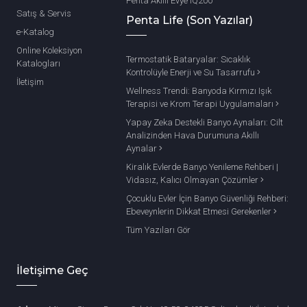
Penta Akıllı Evye IQ200
Satış & Servis
Penta Life (Son Yazılar)
e-Katalog
Online Koleksiyon
Termostatik Bataryalar: Sıcaklık
Katalogları
Kontrolüyle Enerji ve Su Tasarrufu
İletişim
Wellness Trendi: Banyoda Kırmızı Işık
Terapisi ve Krom Terapi Uygulamaları
Yapay Zeka Destekli Banyo Aynaları: Cilt
Analizinden Hava Durumuna Akıllı
Aynalar
Kiralık Evlerde Banyo Yenileme Rehberi |
Vidasız, Kalıcı Olmayan Çözümler
Çocuklu Evler İçin Banyo Güvenliği Rehberi:
Ebeveynlerin Dikkat Etmesi Gerekenler
Tüm Yazıları Gör
İletişime Geç