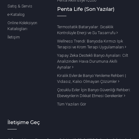
Penta Akıllı Evye IQ200
Satış & Servis
Penta Life (Son Yazılar)
e-Katalog
Online Koleksiyon
Termostatik Bataryalar: Sıcaklık
Katalogları
Kontrolüyle Enerji ve Su Tasarrufu
İletişim
Wellness Trendi: Banyoda Kırmızı Işık
Terapisi ve Krom Terapi Uygulamaları
Yapay Zeka Destekli Banyo Aynaları: Cilt
Analizinden Hava Durumuna Akıllı
Aynalar
Kiralık Evlerde Banyo Yenileme Rehberi |
Vidasız, Kalıcı Olmayan Çözümler
Çocuklu Evler İçin Banyo Güvenliği Rehberi:
Ebeveynlerin Dikkat Etmesi Gerekenler
Tüm Yazıları Gör
İletişime Geç