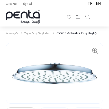
TR
EN
Giriş Yap
Üye Ol
Anasayfa
/
Tepe Duş Başlıkları
/
Ca709 Ankastre Duş Başlığı