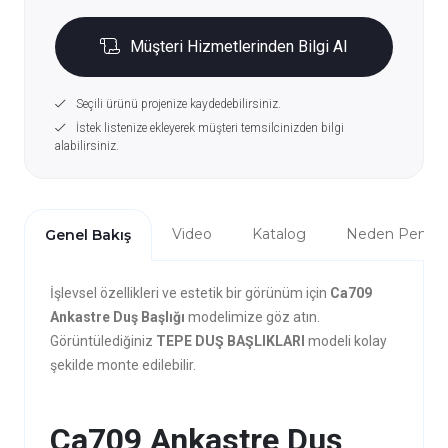
Müşteri Hizmetlerinden Bilgi Al
Seçili ürünü projenize kaydedebilirsiniz.
İstek listenize ekleyerek müşteri temsilcinizden bilgi
alabilirsiniz.
Video
Katalog
Neden Penta?
Genel Bakış
İşlevsel özellikleri ve estetik bir görünüm için
Ca709
Ankastre Duş Başlığı
modelimize göz atın.
Görüntülediğiniz
TEPE DUŞ BAŞLIKLARI
modeli kolay
şekilde monte edilebilir.
Ca709 Ankastre Duş