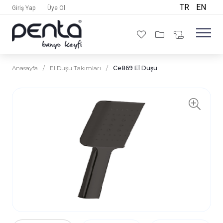
TR
EN
Giriş Yap
Üye Ol
Anasayfa
/
El Duşu Takımları
/
Ce869 El Duşu