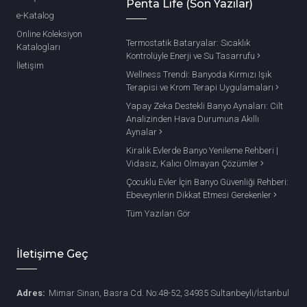
Penta Life (Son Yazılar)
e-Katalog
Online Koleksiyon
Termostatik Bataryalar: Sıcaklık
Katalogları
Kontrolüyle Enerji ve Su Tasarrufu
İletişim
Wellness Trendi: Banyoda Kırmızı Işık
Terapisi ve Krom Terapi Uygulamaları
Yapay Zeka Destekli Banyo Aynaları: Cilt
Analizinden Hava Durumuna Akıllı
Aynalar
Kiralık Evlerde Banyo Yenileme Rehberi |
Vidasız, Kalıcı Olmayan Çözümler
Çocuklu Evler İçin Banyo Güvenliği Rehberi:
Ebeveynlerin Dikkat Etmesi Gerekenler
Tüm Yazıları Gör
İletişime Geç
Adres:
Mimar Sinan, Basra Cd. No:48-52, 34935 Sultanbeyli/İstanbul