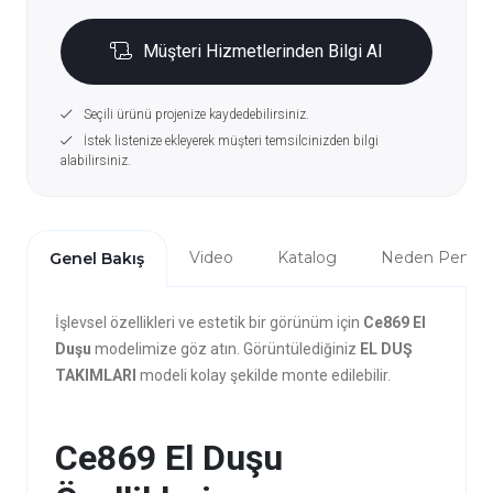
Müşteri Hizmetlerinden Bilgi Al
Seçili ürünü projenize kaydedebilirsiniz.
İstek listenize ekleyerek müşteri temsilcinizden bilgi
alabilirsiniz.
Video
Katalog
Neden Penta?
Genel Bakış
İşlevsel özellikleri ve estetik bir görünüm için
Ce869 El
Duşu
modelimize göz atın. Görüntülediğiniz
EL DUŞ
TAKIMLARI
modeli kolay şekilde monte edilebilir.
Ce869 El Duşu