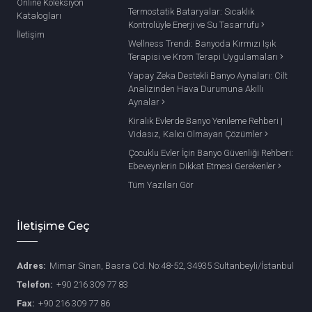
Online Koleksiyon
Termostatik Bataryalar: Sıcaklık
Katalogları
Kontrolüyle Enerji ve Su Tasarrufu
İletişim
Wellness Trendi: Banyoda Kırmızı Işık
Terapisi ve Krom Terapi Uygulamaları
Yapay Zeka Destekli Banyo Aynaları: Cilt
Analizinden Hava Durumuna Akıllı
Aynalar
Kiralık Evlerde Banyo Yenileme Rehberi |
Vidasız, Kalıcı Olmayan Çözümler
Çocuklu Evler İçin Banyo Güvenliği Rehberi:
Ebeveynlerin Dikkat Etmesi Gerekenler
Tüm Yazıları Gör
İletişime Geç
Adres:
Mimar Sinan, Basra Cd. No:48-52, 34935 Sultanbeyli/İstanbul
Telefon:
+90 216 309 77 83
Fax:
+90 216 309 77 86