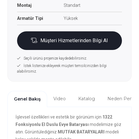
Montaj
Standart
Armatür Tipi
Yüksek
Müşteri Hizmetlerinden Bilgi Al
Seçili ürünü projenize kaydedebilirsiniz.
İstek listenize ekleyerek müşteri temsilcinizden bilgi
alabilirsiniz.
Video
Katalog
Neden Penta?
Genel Bakış
İşlevsel özellikleri ve estetik bir görünüm için
1322
Fonksiyonlu El Duslu Evye Bataryası
modelimize göz
atın. Görüntülediğiniz
MUTFAK BATARYALARI
modeli