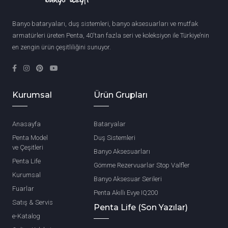
Banyo bataryaları, duş sistemleri, banyo aksesuarları ve mutfak
armatürleri üreten Penta, 40'tan fazla seri ve koleksiyon ile Türkiye’nin
en zengin ürün çeşitliliğini sunuyor.
Kurumsal
Ürün Grupları
Anasayfa
Bataryalar
Penta Model
Duş Sistemleri
ve Çeşitleri
Banyo Aksesuarları
Penta Life
Gömme Rezervuarlar Stop Valfler
Kurumsal
Banyo Aksesuar Serileri
Fuarlar
Penta Akıllı Evye IQ200
Satış & Servis
Penta Life (Son Yazılar)
e-Katalog