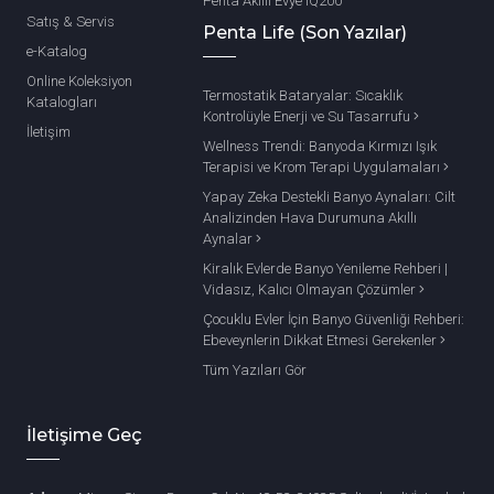
Penta Akıllı Evye IQ200
Satış & Servis
Penta Life (Son Yazılar)
e-Katalog
Online Koleksiyon
Termostatik Bataryalar: Sıcaklık
Katalogları
Kontrolüyle Enerji ve Su Tasarrufu
İletişim
Wellness Trendi: Banyoda Kırmızı Işık
Terapisi ve Krom Terapi Uygulamaları
Yapay Zeka Destekli Banyo Aynaları: Cilt
Analizinden Hava Durumuna Akıllı
Aynalar
Kiralık Evlerde Banyo Yenileme Rehberi |
Vidasız, Kalıcı Olmayan Çözümler
Çocuklu Evler İçin Banyo Güvenliği Rehberi:
Ebeveynlerin Dikkat Etmesi Gerekenler
Tüm Yazıları Gör
İletişime Geç