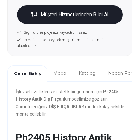
Müşteri Hizmetlerinden Bilgi Al
Seçili ürünü projenize kaydedebilirsiniz.
İstek listenize ekleyerek müşteri temsilcinizden bilgi
alabilirsiniz.
Video
Katalog
Neden Penta?
Genel Bakış
İşlevsel özellikleri ve estetik bir görünüm için
Ph2405
History Antik Diş Fırçalık
modelimize göz atın.
Görüntülediğiniz
DİŞ FIRÇALIKLAR
modeli kolay şekilde
monte edilebilir.
Ph2405 History Antik