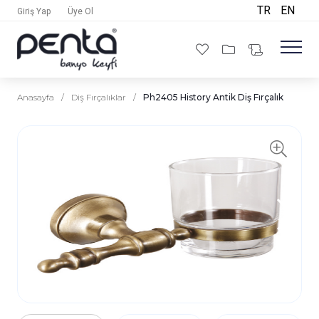
TR
EN
Giriş Yap
Üye Ol
Anasayfa
/
Diş Fırçalıklar
/
Ph2405 History Antik Diş Fırçalık