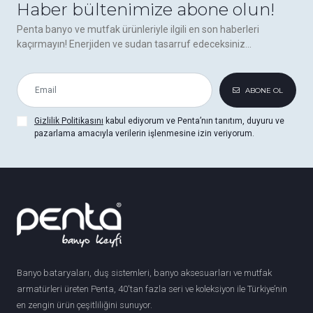
Haber bültenimize abone olun!
Penta banyo ve mutfak ürünleriyle ilgili en son haberleri
kaçırmayın! Enerjiden ve sudan tasarruf edeceksiniz...
ABONE OL
Gizlilik Politikasını
kabul ediyorum ve Penta’nın tanıtım, duyuru ve
pazarlama amacıyla verilerin işlenmesine izin veriyorum.
Banyo bataryaları, duş sistemleri, banyo aksesuarları ve mutfak
armatürleri üreten Penta, 40'tan fazla seri ve koleksiyon ile Türkiye’nin
en zengin ürün çeşitliliğini sunuyor.