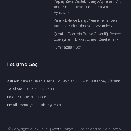
Yapay Zeka Destekli Banyo Aynaları: Cilt
Analizinden Hava Durumuna Akıllı
Aynalar
Kiralık Evlerde Banyo Yenileme Rehberi |
Vidasız, Kalıcı Olmayan Çözümler
Çocuklu Evler İçin Banyo Güvenliği Rehberi:
Ebeveynlerin Dikkat Etmesi Gerekenler
Tüm Yazıları Gör
İletişime Geç
Adres:
Mimar Sinan, Basra Cd. No:48-52, 34935 Sultanbeyli/İstanbul
Telefon:
+90 216 309 77 83
Fax:
+90 216 309 77 86
Email:
penta@pentabanyo.com
© Copyright 2023 - 2026 | Penta Banyo - Tüm hakları saklıdır. | Web :