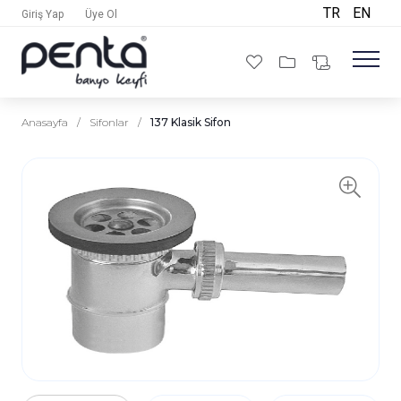
TR
EN
Giriş Yap
Üye Ol
Anasayfa
/
Sifonlar
/
137 Klasik Sifon