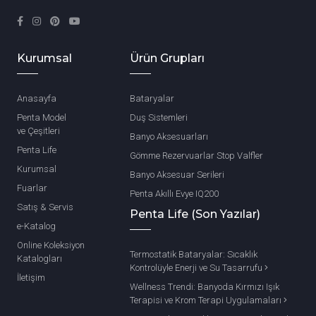
Kurumsal
Ürün Grupları
Anasayfa
Bataryalar
Penta Model
Duş Sistemleri
ve Çeşitleri
Banyo Aksesuarları
Penta Life
Gömme Rezervuarlar Stop Valfler
Kurumsal
Banyo Aksesuar Serileri
Fuarlar
Penta Akıllı Evye IQ200
Satış & Servis
Penta Life (Son Yazılar)
e-Katalog
Online Koleksiyon
Termostatik Bataryalar: Sıcaklık
Katalogları
Kontrolüyle Enerji ve Su Tasarrufu
İletişim
Wellness Trendi: Banyoda Kırmızı Işık
Terapisi ve Krom Terapi Uygulamaları