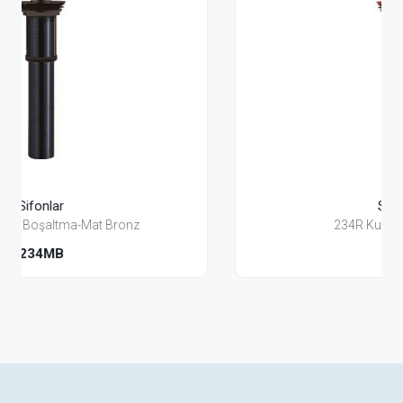
Sifonlar
234R Kurna Boşaltma-6
234R