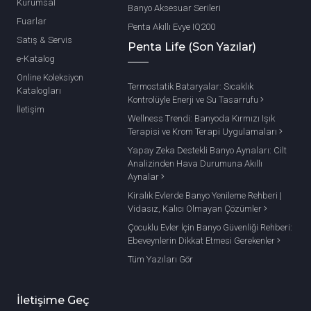
Kurumsal
Banyo Aksesuar Serileri
Fuarlar
Penta Akıllı Evye IQ200
Satış & Servis
Penta Life (Son Yazılar)
e-Katalog
Online Koleksiyon
Termostatik Bataryalar: Sıcaklık
Katalogları
Kontrolüyle Enerji ve Su Tasarrufu
İletişim
Wellness Trendi: Banyoda Kırmızı Işık
Terapisi ve Krom Terapi Uygulamaları
Yapay Zeka Destekli Banyo Aynaları: Cilt
Analizinden Hava Durumuna Akıllı
Aynalar
Kiralık Evlerde Banyo Yenileme Rehberi |
Vidasız, Kalıcı Olmayan Çözümler
Çocuklu Evler İçin Banyo Güvenliği Rehberi:
Ebeveynlerin Dikkat Etmesi Gerekenler
Tüm Yazıları Gör
İletişime Geç