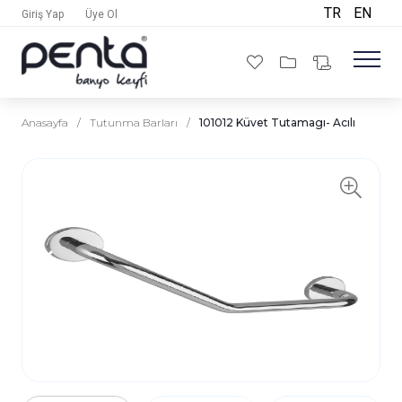
TR
EN
Giriş Yap
Üye Ol
Anasayfa
/
Tutunma Barları
/
101012 Küvet Tutamagı- Acılı