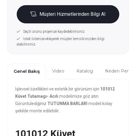
Müşteri Hizmetlerinden Bilgi Al
Seçili ürünü projenize kaydedebilirsiniz.
İstek listenize ekleyerek müşteri temsilcinizden bilgi
alabilirsiniz.
Video
Katalog
Neden Penta?
Genel Bakış
İşlevsel özellikleri ve estetik bir görünüm için
101012
Küvet Tutamagı- Acılı
modelimize göz atın.
Görüntülediğiniz
TUTUNMA BARLARI
modeli kolay
şekilde monte edilebilir.
101012 Küvet