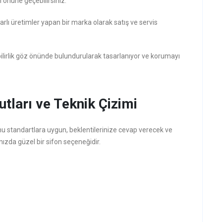
önüne geçebilirsiniz.
arlı üretimler yapan bir marka olarak satış ve servis
lirlik göz önünde bulundurularak tasarlanıyor ve korumayı
tları ve Teknik Çizimi
nu standartlara uygun, beklentilerinize cevap verecek ve
ınızda güzel bir sifon seçeneğidir.