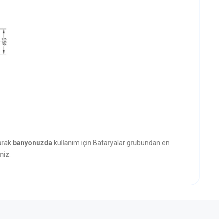
narak
banyonuzda
kullanım için Bataryalar grubundan en
niz.