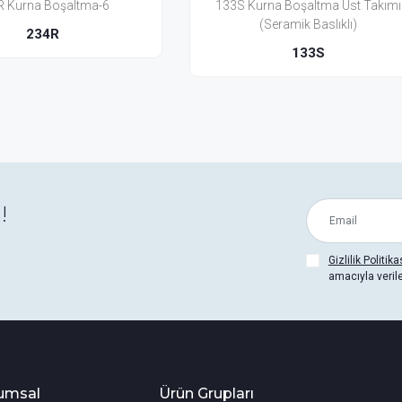
 Kurna Boşaltma Üst Takımı
244U Kurna Boşaltma Üst Ta
(Seramik Baslıklı)
244U
133S
!
Gizlilik Politika
amacıyla veril
umsal
Ürün Grupları