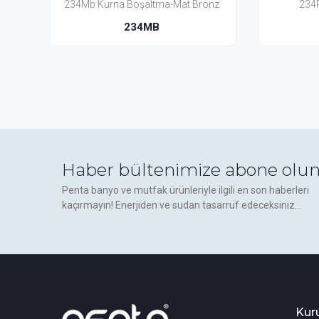
Bronz
234R Kurna Boşaltma-6
133S
234R
Haber bültenimize abone olun
Penta banyo ve mutfak ürünleriyle ilgili en son haberleri
kaçırmayın! Enerjiden ve sudan tasarruf edeceksiniz...
Kur