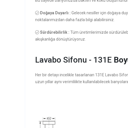
Bu sayede banyonuzda bakteri ve koku oluşumunun 
Doğaya Duyarlı :
Gelecek nesiller için doğaya duy
noktalarımızdan daha fazla bilgi alabilirsiniz.
Sürdürebilirlik :
Tüm üretimlerimizde sürdürülebi
akışkanlığa dönüştürüyoruz.
Lavabo Sifonu - 131E
Boyu
Her bir detayı incelikle tasarlanan 131E Lavabo Sifo
uzun yıllar aynı verimlilikte kullanılabilecek banyolar