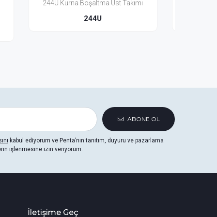
kımı
234U Kurna Boşaltma Üst Takımı
134G K
234U
ABONE OL
sını
kabul ediyorum ve Penta’nın tanıtım, duyuru ve pazarlama
erin işlenmesine izin veriyorum.
İletişime Geç