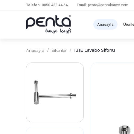
Telefon:
0850 433 44 54
Email:
penta@pentabanyo.com
Anasayfa
Ürünl
Anasayfa
/
Sifonlar
/
131E Lavabo Sifonu