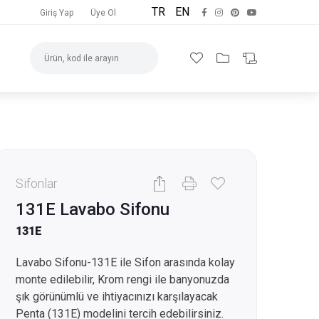
TR
EN
Giriş Yap
Üye Ol
Sifonlar
131E Lavabo Sifonu
131E
Lavabo Sifonu-131E ile Sifon arasında kolay
monte edilebilir, Krom rengi ile banyonuzda
şık görünümlü ve ihtiyacınızı karşılayacak
Penta (131E) modelini tercih edebilirsiniz.