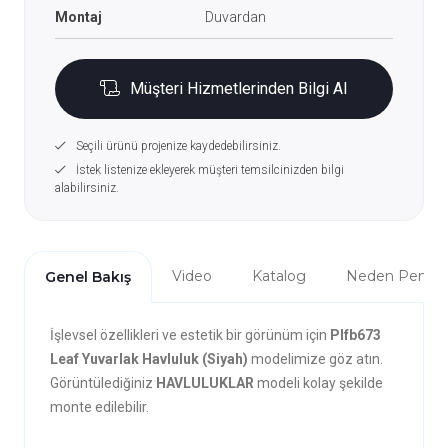
Montaj
Duvardan
Müşteri Hizmetlerinden Bilgi Al
Seçili ürünü projenize kaydedebilirsiniz.
İstek listenize ekleyerek müşteri temsilcinizden bilgi
alabilirsiniz.
Video
Katalog
Neden Penta?
Genel Bakış
İşlevsel özellikleri ve estetik bir görünüm için
Plfb673
Leaf Yuvarlak Havluluk (Siyah)
modelimize göz atın.
Görüntülediğiniz
HAVLULUKLAR
modeli kolay şekilde
monte edilebilir.