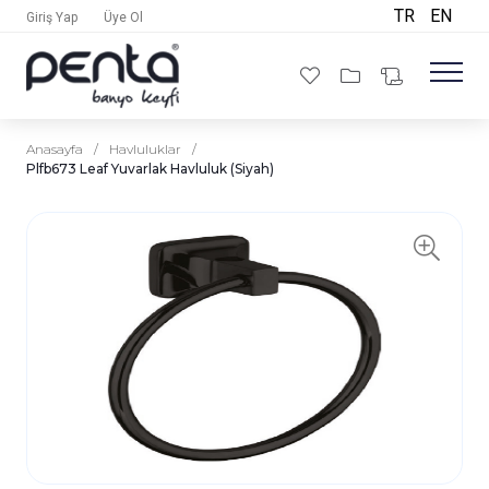
TR
EN
Giriş Yap
Üye Ol
Anasayfa
/
Havluluklar
/
Plfb673 Leaf Yuvarlak Havluluk (Siyah)