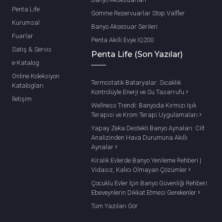
Penta Life
Gömme Rezervuarlar Stop Valfler
Kurumsal
Banyo Aksesuar Serileri
Fuarlar
Penta Akıllı Evye IQ200
Satış & Servis
Penta Life (Son Yazılar)
e-Katalog
Online Koleksiyon
Termostatik Bataryalar: Sıcaklık
Katalogları
Kontrolüyle Enerji ve Su Tasarrufu
İletişim
Wellness Trendi: Banyoda Kırmızı Işık
Terapisi ve Krom Terapi Uygulamaları
Yapay Zeka Destekli Banyo Aynaları: Cilt
Analizinden Hava Durumuna Akıllı
Aynalar
Kiralık Evlerde Banyo Yenileme Rehberi |
Vidasız, Kalıcı Olmayan Çözümler
Çocuklu Evler İçin Banyo Güvenliği Rehberi:
Ebeveynlerin Dikkat Etmesi Gerekenler
Tüm Yazıları Gör