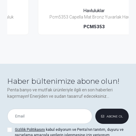
Havluluklar
Pcm5353 Capella Mat Bronz Yuvarlak Havluluk
PCM5353
Haber bültenimize abone olun!
Penta banyo ve mutfak ürünleriyle ilgili en son haberleri
kaçırmayın! Enerjiden ve sudan tasarruf edeceksiniz...
ABONE OL
Gizlilik Politikasını
kabul ediyorum ve Penta’nın tanıtım, duyuru ve
pazarlama amacıyla verilerin işlenmesine izin veriyorum.