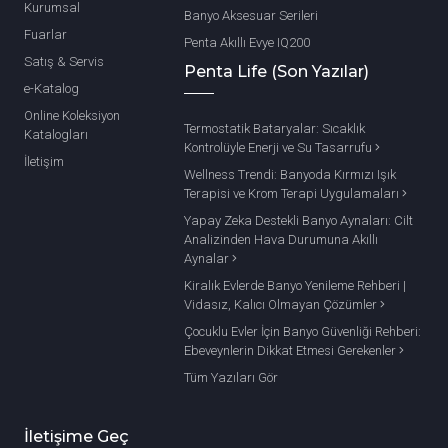
Kurumsal
Banyo Aksesuar Serileri
Fuarlar
Penta Akıllı Evye IQ200
Satış & Servis
Penta Life (Son Yazılar)
e-Katalog
Online Koleksiyon
Termostatik Bataryalar: Sıcaklık
Katalogları
Kontrolüyle Enerji ve Su Tasarrufu
İletişim
Wellness Trendi: Banyoda Kırmızı Işık
Terapisi ve Krom Terapi Uygulamaları
Yapay Zeka Destekli Banyo Aynaları: Cilt
Analizinden Hava Durumuna Akıllı
Aynalar
Kiralık Evlerde Banyo Yenileme Rehberi |
Vidasız, Kalıcı Olmayan Çözümler
Çocuklu Evler İçin Banyo Güvenliği Rehberi:
Ebeveynlerin Dikkat Etmesi Gerekenler
Tüm Yazıları Gör
İletişime Geç