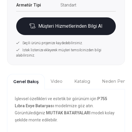
Armatür Tipi
Standart
Müşteri Hizmetlerinden Bilgi Al
Seçili ürünü projenize kaydedebilirsiniz.
İstek listenize ekleyerek müşteri temsilcinizden bilgi
alabilirsiniz.
Video
Katalog
Neden Penta?
Genel Bakış
İşlevsel özellikleri ve estetik bir görünüm için
P755
Lıbra Evye Bataryası
modelimize göz atın.
Görüntülediğiniz
MUTFAK BATARYALARI
modeli kolay
şekilde monte edilebilir.