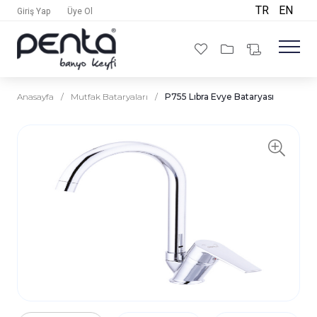
TR
EN
Giriş Yap
Üye Ol
Anasayfa
/
Mutfak Bataryaları
/
P755 Lıbra Evye Bataryası