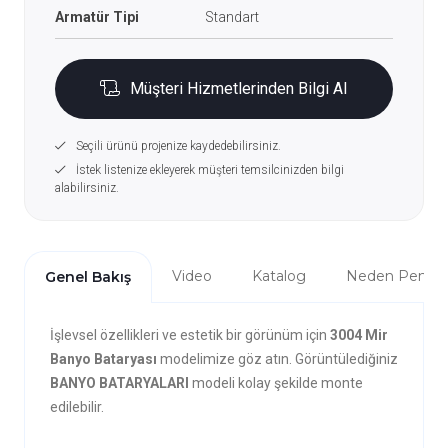
Armatür Tipi
Standart
Müşteri Hizmetlerinden Bilgi Al
Seçili ürünü projenize kaydedebilirsiniz.
İstek listenize ekleyerek müşteri temsilcinizden bilgi
alabilirsiniz.
Video
Katalog
Neden Penta?
Genel Bakış
İşlevsel özellikleri ve estetik bir görünüm için
3004 Mir
Banyo Bataryası
modelimize göz atın. Görüntülediğiniz
BANYO BATARYALARI
modeli kolay şekilde monte
edilebilir.