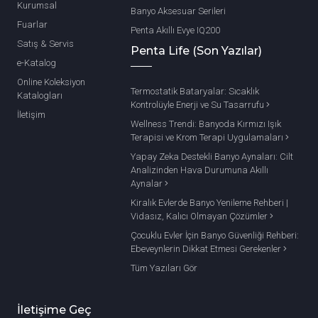
Kurumsal
Banyo Aksesuar Serileri
Fuarlar
Penta Akıllı Evye IQ200
Satış & Servis
Penta Life (Son Yazılar)
e-Katalog
Online Koleksiyon
Termostatik Bataryalar: Sıcaklık
Katalogları
Kontrolüyle Enerji ve Su Tasarrufu
İletişim
Wellness Trendi: Banyoda Kırmızı Işık
Terapisi ve Krom Terapi Uygulamaları
Yapay Zeka Destekli Banyo Aynaları: Cilt
Analizinden Hava Durumuna Akıllı
Aynalar
Kiralık Evlerde Banyo Yenileme Rehberi |
Vidasız, Kalıcı Olmayan Çözümler
Çocuklu Evler İçin Banyo Güvenliği Rehberi:
Ebeveynlerin Dikkat Etmesi Gerekenler
Tüm Yazıları Gör
İletişime Geç