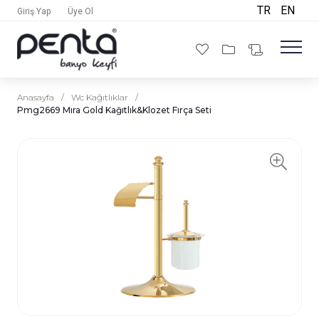
TR
EN
Giriş Yap
Üye Ol
Anasayfa
/
Wc Kağıtlıklar
/
Pmg2669 Mıra Gold Kağıtlık&Klozet Fırça Seti