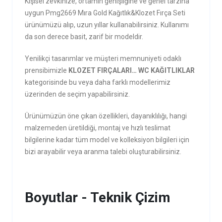
Kişisel zevkinize, ortamın genişliğine ve genel tarzına
uygun Pmg2669 Mıra Gold Kağıtlık&Klozet Fırça Seti
ürünümüzü alıp, uzun yıllar kullanabilirsiniz. Kullanımı
da son derece basit, zarif bir modeldir.
Yenilikçi tasarımlar ve müşteri memnuniyeti odaklı
prensibimizle
KLOZET FIRÇALARI… WC KAĞITLIKLAR
kategorisinde bu veya daha farklı modellerimiz
üzerinden de seçim yapabilirsiniz.
Ürünümüzün öne çıkan özellikleri, dayanıklılığı, hangi
malzemeden üretildiği, montaj ve hızlı teslimat
bilgilerine kadar tüm model ve kolleksiyon bilgileri için
bizi arayabilir veya aranma talebi oluşturabilirsiniz.
Boyutlar - Teknik Çizim