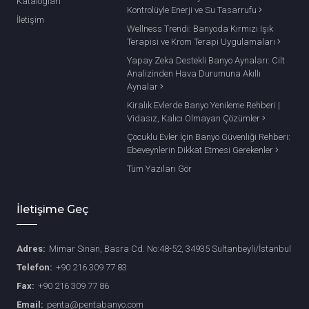
Katalogları
Kontrolüyle Enerji ve Su Tasarrufu
İletişim
Wellness Trendi: Banyoda Kırmızı Işık
Terapisi ve Krom Terapi Uygulamaları
Yapay Zeka Destekli Banyo Aynaları: Cilt
Analizinden Hava Durumuna Akıllı
Aynalar
Kiralık Evlerde Banyo Yenileme Rehberi |
Vidasız, Kalıcı Olmayan Çözümler
Çocuklu Evler İçin Banyo Güvenliği Rehberi:
Ebeveynlerin Dikkat Etmesi Gerekenler
Tüm Yazıları Gör
İletişime Geç
Adres:
Mimar Sinan, Basra Cd. No:48-52, 34935 Sultanbeyli/İstanbul
Telefon:
+90 216 309 77 83
Fax:
+90 216 309 77 86
Email:
penta@pentabanyo.com