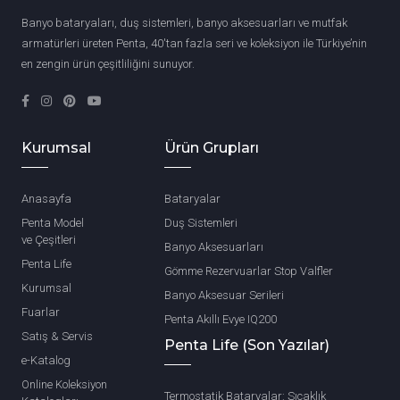
Banyo bataryaları, duş sistemleri, banyo aksesuarları ve mutfak
armatürleri üreten Penta, 40'tan fazla seri ve koleksiyon ile Türkiye’nin
en zengin ürün çeşitliliğini sunuyor.
Kurumsal
Ürün Grupları
Anasayfa
Bataryalar
Penta Model
Duş Sistemleri
ve Çeşitleri
Banyo Aksesuarları
Penta Life
Gömme Rezervuarlar Stop Valfler
Kurumsal
Banyo Aksesuar Serileri
Fuarlar
Penta Akıllı Evye IQ200
Satış & Servis
Penta Life (Son Yazılar)
e-Katalog
Online Koleksiyon
Termostatik Bataryalar: Sıcaklık