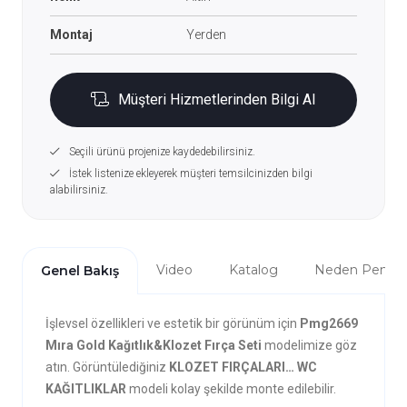
Montaj
Yerden
Müşteri Hizmetlerinden Bilgi Al
Seçili ürünü projenize kaydedebilirsiniz.
İstek listenize ekleyerek müşteri temsilcinizden bilgi
alabilirsiniz.
Video
Katalog
Neden Penta?
Genel Bakış
İşlevsel özellikleri ve estetik bir görünüm için
Pmg2669
Mıra Gold Kağıtlık&Klozet Fırça Seti
modelimize göz
atın. Görüntülediğiniz
KLOZET FIRÇALARI… WC
KAĞITLIKLAR
modeli kolay şekilde monte edilebilir.