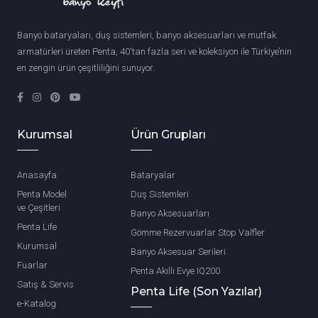
Banyo bataryaları, duş sistemleri, banyo aksesuarları ve mutfak
armatürleri üreten Penta, 40'tan fazla seri ve koleksiyon ile Türkiye’nin
en zengin ürün çeşitliliğini sunuyor.
Kurumsal
Ürün Grupları
Anasayfa
Bataryalar
Penta Model
Duş Sistemleri
ve Çeşitleri
Banyo Aksesuarları
Penta Life
Gömme Rezervuarlar Stop Valfler
Kurumsal
Banyo Aksesuar Serileri
Fuarlar
Penta Akıllı Evye IQ200
Satış & Servis
Penta Life (Son Yazılar)
e-Katalog