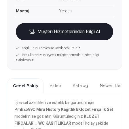
Montaj
Yerden
Müşteri Hizmetlerinden Bilgi Al
Seçili ürünü projenize kaydedebilirsiniz.
İstek listenize ekleyerek müşteri temsilcinizden bilgi
alabilirsiniz.
Video
Katalog
Neden Penta?
Genel Bakış
İşlevsel özellikleri ve estetik bir görünüm için
Pmh2599C Mıra History Kağıtlık&Klozet Fırçalık Set
modelimize göz atın. Görüntülediğiniz
KLOZET
FIRÇALARI… WC KAĞITLIKLAR
modeli kolay şekilde