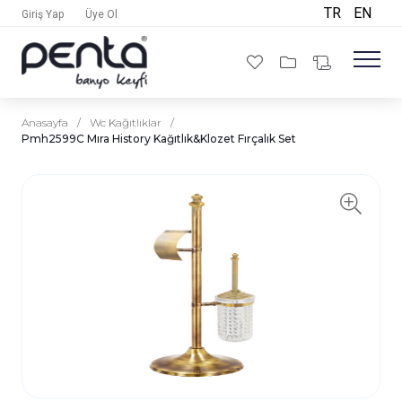
TR
EN
Giriş Yap
Üye Ol
Anasayfa
/
Wc Kağıtlıklar
/
Pmh2599C Mıra History Kağıtlık&Klozet Fırçalık Set