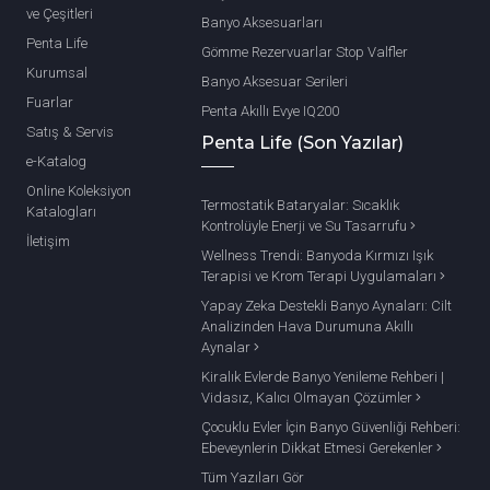
ve Çeşitleri
Banyo Aksesuarları
Penta Life
Gömme Rezervuarlar Stop Valfler
Kurumsal
Banyo Aksesuar Serileri
Fuarlar
Penta Akıllı Evye IQ200
Satış & Servis
Penta Life (Son Yazılar)
e-Katalog
Online Koleksiyon
Termostatik Bataryalar: Sıcaklık
Katalogları
Kontrolüyle Enerji ve Su Tasarrufu
İletişim
Wellness Trendi: Banyoda Kırmızı Işık
Terapisi ve Krom Terapi Uygulamaları
Yapay Zeka Destekli Banyo Aynaları: Cilt
Analizinden Hava Durumuna Akıllı
Aynalar
Kiralık Evlerde Banyo Yenileme Rehberi |
Vidasız, Kalıcı Olmayan Çözümler
Çocuklu Evler İçin Banyo Güvenliği Rehberi:
Ebeveynlerin Dikkat Etmesi Gerekenler
Tüm Yazıları Gör