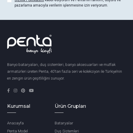
Gizlilik Politikasını
kabul ediyorum ve Penta’nın tanıtım, duyuru ve
pazarlama amacıyla verilerin işlenmesine izin veriyorum.
Banyo bataryaları, duş sistemleri, banyo aksesuarları ve mutfak
armatürleri üreten Penta, 40'tan fazla seri ve koleksiyon ile Türkiye’nin
en zengin ürün çeşitliliğini sunuyor.
Kurumsal
Ürün Grupları
Anasayfa
Bataryalar
Penta Model
Duş Sistemleri