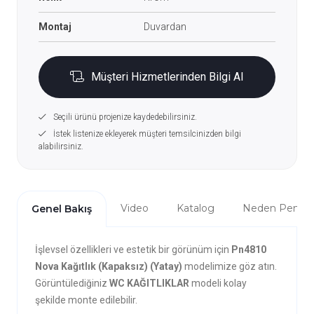
Montaj
Duvardan
Müşteri Hizmetlerinden Bilgi Al
Seçili ürünü projenize kaydedebilirsiniz.
İstek listenize ekleyerek müşteri temsilcinizden bilgi
alabilirsiniz.
Video
Katalog
Neden Penta?
Genel Bakış
İşlevsel özellikleri ve estetik bir görünüm için
Pn4810
Nova Kağıtlık (Kapaksız) (Yatay)
modelimize göz atın.
Görüntülediğiniz
WC KAĞITLIKLAR
modeli kolay
şekilde monte edilebilir.