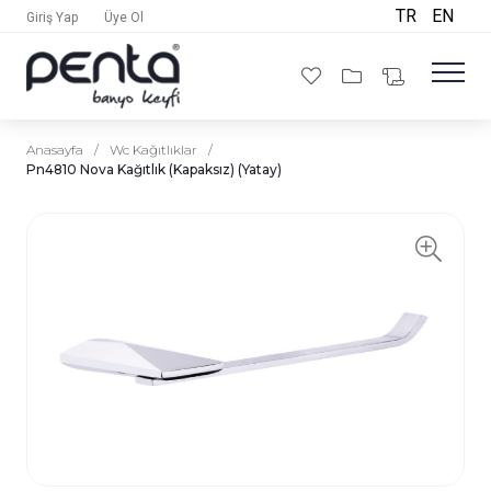
TR
EN
Giriş Yap
Üye Ol
Anasayfa
/
Wc Kağıtlıklar
/
Pn4810 Nova Kağıtlık (Kapaksız) (Yatay)