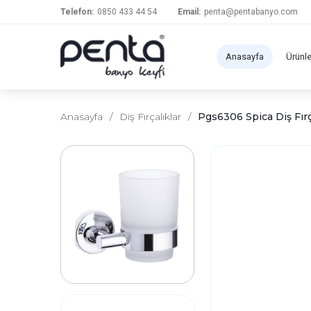
Telefon:
0850 433 44 54
Email:
penta@pentabanyo.com
Anasayfa
Ürünl
Anasayfa
/
Diş Fırçalıklar
/
Pgs6306 Spica Diş Fırç