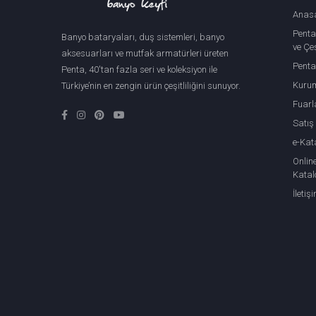
Anas
Penta
Banyo bataryaları, duş sistemleri, banyo
ve Çeş
aksesuarları ve mutfak armatürleri üreten
Penta
Penta, 40'tan fazla seri ve koleksiyon ile
Kuru
Türkiye’nin en zengin ürün çeşitliliğini sunuyor.
Fuarl
Satış
e-Kat
Onlin
Katal
İletiş