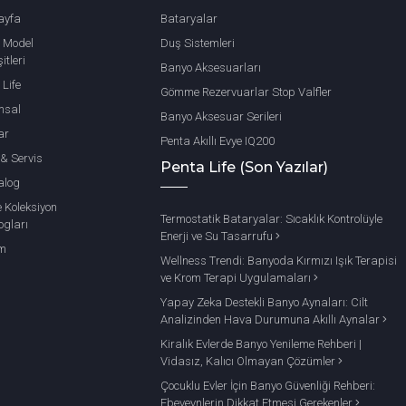
ayfa
Bataryalar
 Model
Duş Sistemleri
itleri
Banyo Aksesuarları
 Life
Gömme Rezervuarlar Stop Valfler
msal
Banyo Aksesuar Serileri
ar
Penta Akıllı Evye IQ200
 & Servis
Penta Life (Son Yazılar)
alog
e Koleksiyon
Termostatik Bataryalar: Sıcaklık Kontrolüyle
ogları
Enerji ve Su Tasarrufu
im
Wellness Trendi: Banyoda Kırmızı Işık Terapisi
ve Krom Terapi Uygulamaları
Yapay Zeka Destekli Banyo Aynaları: Cilt
Analizinden Hava Durumuna Akıllı Aynalar
Kiralık Evlerde Banyo Yenileme Rehberi |
Vidasız, Kalıcı Olmayan Çözümler
Çocuklu Evler İçin Banyo Güvenliği Rehberi:
Ebeveynlerin Dikkat Etmesi Gerekenler