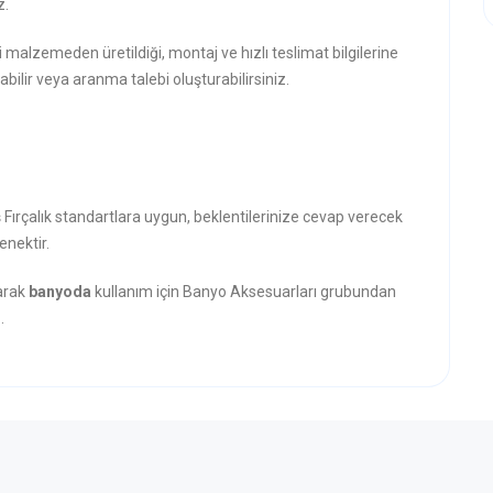
z.
i malzemeden üretildiği, montaj ve hızlı teslimat bilgilerine
abilir veya aranma talebi oluşturabilirsiniz.
 Fırçalık standartlara uygun, beklentilerinize cevap verecek
enektir.
narak
banyoda
kullanım için Banyo Aksesuarları grubundan
.