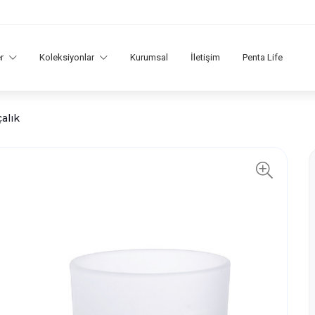
er
Koleksiyonlar
Kurumsal
İletişim
Penta Life
alık