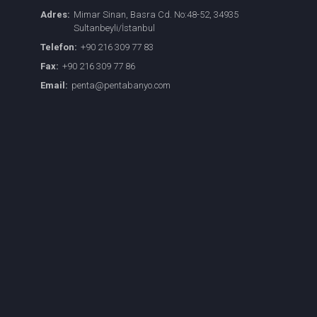
Adres:
Mimar Sinan, Basra Cd. No:48-52, 34935
Sultanbeyli/İstanbul
Telefon:
+90 216 309 77 83
Fax:
+90 216 309 77 86
Email:
penta@pentabanyo.com