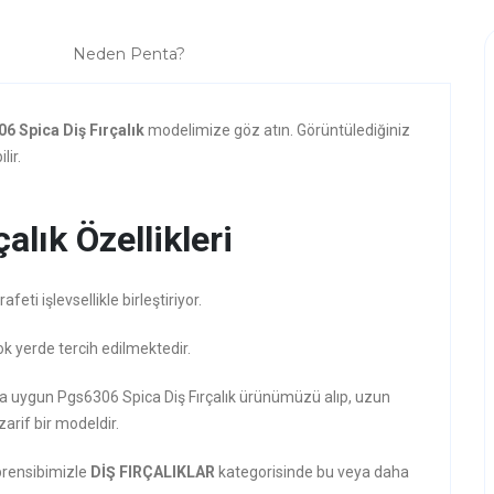
Neden Penta?
6 Spica Diş Fırçalık
modelimize göz atın. Görüntülediğiniz
lir.
lık Özellikleri
ti işlevsellikle birleştiriyor.
ok yerde tercih edilmektedir.
ına uygun Pgs6306 Spica Diş Fırçalık ürünümüzü alıp, uzun
zarif bir modeldir.
prensibimizle
DİŞ FIRÇALIKLAR
kategorisinde bu veya daha