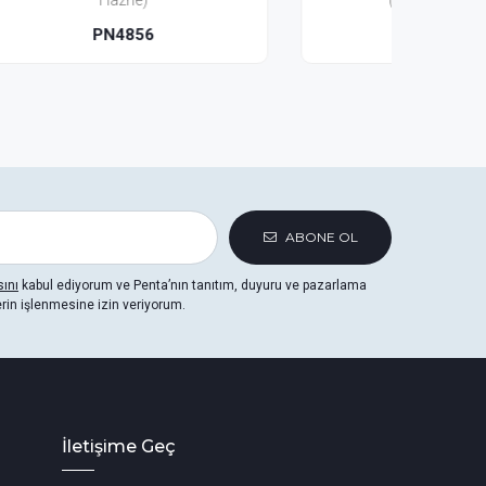
(Seramik Hazne)
PNM4856
ABONE OL
sını
kabul ediyorum ve Penta’nın tanıtım, duyuru ve pazarlama
erin işlenmesine izin veriyorum.
İletişime Geç