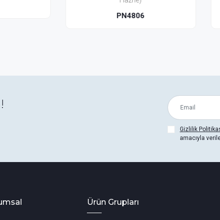
Hazne)
Hazne)
PN4806
PN4856
!
Gizlilik Politika
amacıyla veril
umsal
Ürün Grupları