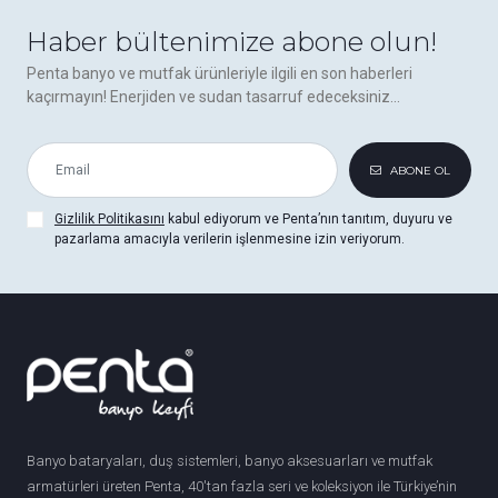
Haber bültenimize abone olun!
Penta banyo ve mutfak ürünleriyle ilgili en son haberleri
kaçırmayın! Enerjiden ve sudan tasarruf edeceksiniz...
ABONE OL
Gizlilik Politikasını
kabul ediyorum ve Penta’nın tanıtım, duyuru ve
pazarlama amacıyla verilerin işlenmesine izin veriyorum.
Banyo bataryaları, duş sistemleri, banyo aksesuarları ve mutfak
armatürleri üreten Penta, 40'tan fazla seri ve koleksiyon ile Türkiye’nin