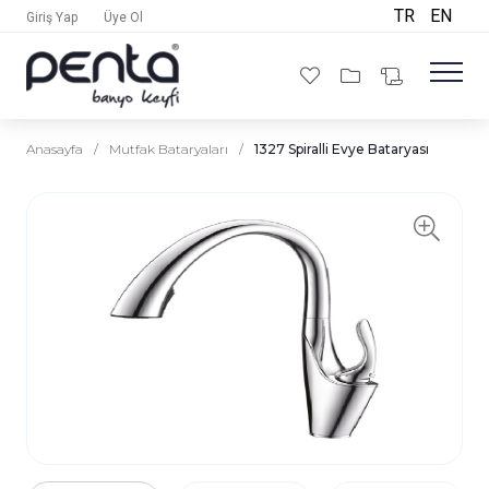
TR
EN
Giriş Yap
Üye Ol
Anasayfa
/
Mutfak Bataryaları
/
1327 Spiralli Evye Bataryası