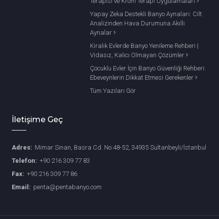
Terapisi ve Krom Terapi Uygulamaları
Yapay Zeka Destekli Banyo Aynaları: Cilt
Analizinden Hava Durumuna Akıllı
Aynalar
Kiralık Evlerde Banyo Yenileme Rehberi |
Vidasız, Kalıcı Olmayan Çözümler
Çocuklu Evler İçin Banyo Güvenliği Rehberi:
Ebeveynlerin Dikkat Etmesi Gerekenler
Tüm Yazıları Gör
İletişime Geç
Adres:
Mimar Sinan, Basra Cd. No:48-52, 34935 Sultanbeyli/İstanbul
Telefon:
+90 216 309 77 83
Fax:
+90 216 309 77 86
Email:
penta@pentabanyo.com