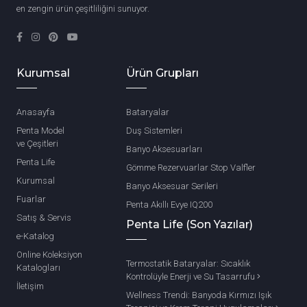
en zengin ürün çeşitliliğini sunuyor.
Kurumsal
Ürün Grupları
Anasayfa
Bataryalar
Penta Model
Duş Sistemleri
ve Çeşitleri
Banyo Aksesuarları
Penta Life
Gömme Rezervuarlar Stop Valfler
Kurumsal
Banyo Aksesuar Serileri
Fuarlar
Penta Akıllı Evye IQ200
Satış & Servis
Penta Life (Son Yazılar)
e-Katalog
Online Koleksiyon
Termostatik Bataryalar: Sıcaklık
Katalogları
Kontrolüyle Enerji ve Su Tasarrufu
İletişim
Wellness Trendi: Banyoda Kırmızı Işık