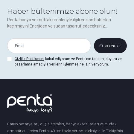
Haber bültenimize abone olun!
Penta banyo ve mutfak ürünleriyle ilgili en son haberleri
kaçırmayın! Enerjiden ve sudan tasarruf edeceksiniz...
ABONE OL
Gizlilik Politikasını
kabul ediyorum ve Penta’nın tanıtım, duyuru ve
pazarlama amacıyla verilerin işlenmesine izin veriyorum.
Banyo bataryaları, duş sistemleri, banyo aksesuarları ve mutfak
armatürleri üreten Penta, 40'tan fazla seri ve koleksiyon ile Türkiye’nin