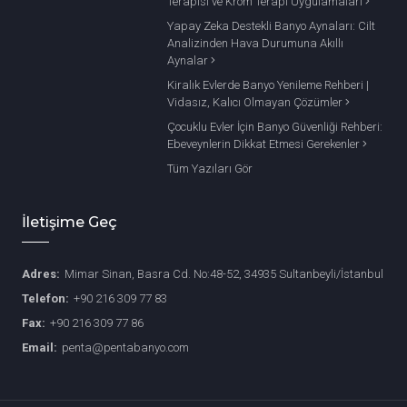
Terapisi ve Krom Terapi Uygulamaları
Yapay Zeka Destekli Banyo Aynaları: Cilt
Analizinden Hava Durumuna Akıllı
Aynalar
Kiralık Evlerde Banyo Yenileme Rehberi |
Vidasız, Kalıcı Olmayan Çözümler
Çocuklu Evler İçin Banyo Güvenliği Rehberi:
Ebeveynlerin Dikkat Etmesi Gerekenler
Tüm Yazıları Gör
İletişime Geç
Adres:
Mimar Sinan, Basra Cd. No:48-52, 34935 Sultanbeyli/İstanbul
Telefon:
+90 216 309 77 83
Fax:
+90 216 309 77 86
Email:
penta@pentabanyo.com