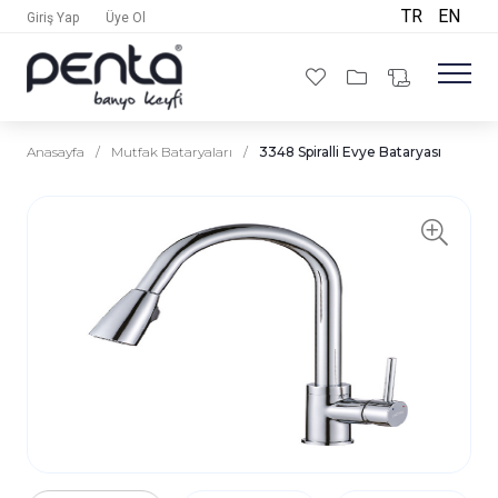
TR
EN
Giriş Yap
Üye Ol
Anasayfa
/
Mutfak Bataryaları
/
3348 Spiralli Evye Bataryası