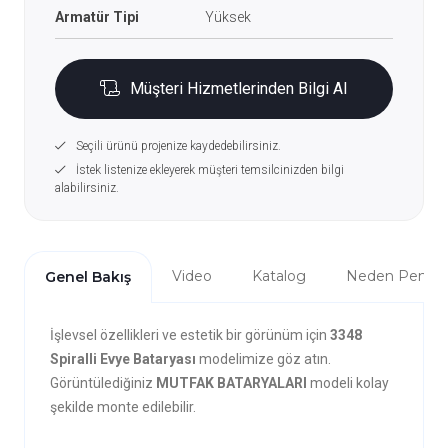
Armatür Tipi
Yüksek
Müşteri Hizmetlerinden Bilgi Al
Seçili ürünü projenize kaydedebilirsiniz.
İstek listenize ekleyerek müşteri temsilcinizden bilgi
alabilirsiniz.
Video
Katalog
Neden Penta?
Genel Bakış
İşlevsel özellikleri ve estetik bir görünüm için
3348
Spiralli Evye Bataryası
modelimize göz atın.
Görüntülediğiniz
MUTFAK BATARYALARI
modeli kolay
şekilde monte edilebilir.