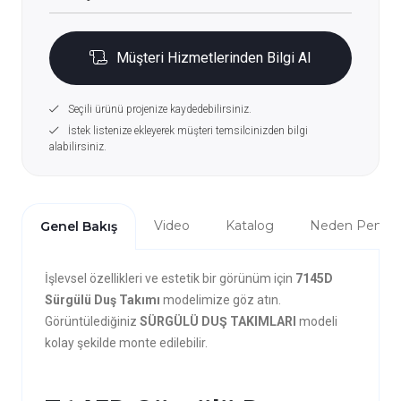
Müşteri Hizmetlerinden Bilgi Al
Seçili ürünü projenize kaydedebilirsiniz.
İstek listenize ekleyerek müşteri temsilcinizden bilgi
alabilirsiniz.
Video
Katalog
Neden Penta?
Genel Bakış
İşlevsel özellikleri ve estetik bir görünüm için
7145D
Sürgülü Duş Takımı
modelimize göz atın.
Görüntülediğiniz
SÜRGÜLÜ DUŞ TAKIMLARI
modeli
kolay şekilde monte edilebilir.