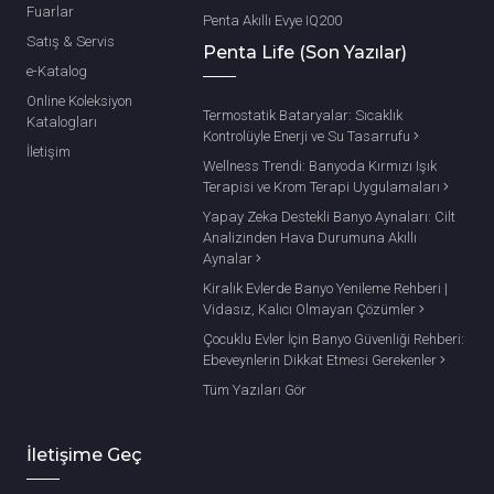
Fuarlar
Penta Akıllı Evye IQ200
Satış & Servis
Penta Life (Son Yazılar)
e-Katalog
Online Koleksiyon
Termostatik Bataryalar: Sıcaklık
Katalogları
Kontrolüyle Enerji ve Su Tasarrufu
İletişim
Wellness Trendi: Banyoda Kırmızı Işık
Terapisi ve Krom Terapi Uygulamaları
Yapay Zeka Destekli Banyo Aynaları: Cilt
Analizinden Hava Durumuna Akıllı
Aynalar
Kiralık Evlerde Banyo Yenileme Rehberi |
Vidasız, Kalıcı Olmayan Çözümler
Çocuklu Evler İçin Banyo Güvenliği Rehberi:
Ebeveynlerin Dikkat Etmesi Gerekenler
Tüm Yazıları Gör
İletişime Geç