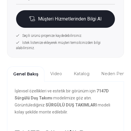
Müşteri Hizmetlerinden Bilgi Al
Seçili ürünü projenize kaydedebilirsiniz.
İstek listenize ekleyerek müşteri temsilcinizden bilgi
alabilirsiniz.
Video
Katalog
Neden Penta?
Genel Bakış
İşlevsel özellikleri ve estetik bir görünüm için
7147D
Sürgülü Duş Takımı
modelimize göz atın.
Görüntülediğiniz
SÜRGÜLÜ DUŞ TAKIMLARI
modeli
kolay şekilde monte edilebilir.