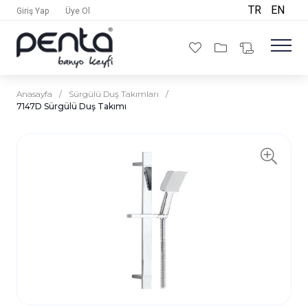
TR
EN
Giriş Yap
Üye Ol
Anasayfa
/
Sürgülü Duş Takımları
/
7147D Sürgülü Duş Takımı