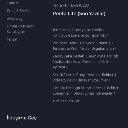
Fuarlar
Penta Akıllı Evye IQ200
Satış & Servis
Penta Life (Son Yazılar)
e-Katalog
Online Koleksiyon
Termostatik Bataryalar: Sıcaklık
Katalogları
Kontrolüyle Enerji ve Su Tasarrufu
İletişim
Wellness Trendi: Banyoda Kırmızı Işık
Terapisi ve Krom Terapi Uygulamaları
Yapay Zeka Destekli Banyo Aynaları: Cilt
Analizinden Hava Durumuna Akıllı
Aynalar
Kiralık Evlerde Banyo Yenileme Rehberi |
Vidasız, Kalıcı Olmayan Çözümler
Çocuklu Evler İçin Banyo Güvenliği Rehberi:
Ebeveynlerin Dikkat Etmesi Gerekenler
Tüm Yazıları Gör
İletişime Geç