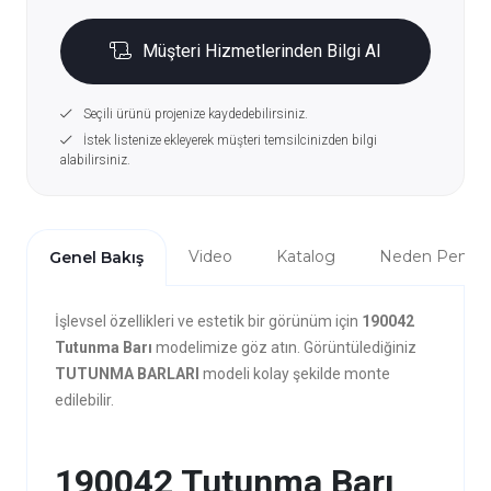
Müşteri Hizmetlerinden Bilgi Al
Seçili ürünü projenize kaydedebilirsiniz.
İstek listenize ekleyerek müşteri temsilcinizden bilgi
alabilirsiniz.
Video
Katalog
Neden Penta?
Genel Bakış
İşlevsel özellikleri ve estetik bir görünüm için
190042
Tutunma Barı
modelimize göz atın. Görüntülediğiniz
TUTUNMA BARLARI
modeli kolay şekilde monte
edilebilir.
190042 Tutunma Barı