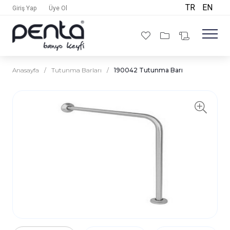
TR
EN
Giriş Yap
Üye Ol
Anasayfa
/
Tutunma Barları
/
190042 Tutunma Barı