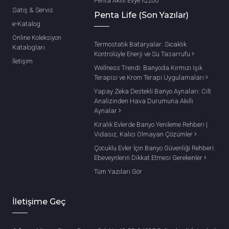
Penta Akıllı Evye IQ200
Satış & Servis
Penta Life (Son Yazılar)
e-Katalog
Online Koleksiyon
Termostatik Bataryalar: Sıcaklık
Katalogları
Kontrolüyle Enerji ve Su Tasarrufu
İletişim
Wellness Trendi: Banyoda Kırmızı Işık
Terapisi ve Krom Terapi Uygulamaları
Yapay Zeka Destekli Banyo Aynaları: Cilt
Analizinden Hava Durumuna Akıllı
Aynalar
Kiralık Evlerde Banyo Yenileme Rehberi |
Vidasız, Kalıcı Olmayan Çözümler
Çocuklu Evler İçin Banyo Güvenliği Rehberi:
Ebeveynlerin Dikkat Etmesi Gerekenler
Tüm Yazıları Gör
İletişime Geç