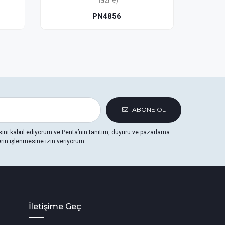
(Seramik Hazne)
PNM4856
ABONE OL
sını
kabul ediyorum ve Penta’nın tanıtım, duyuru ve pazarlama
erin işlenmesine izin veriyorum.
İletişime Geç