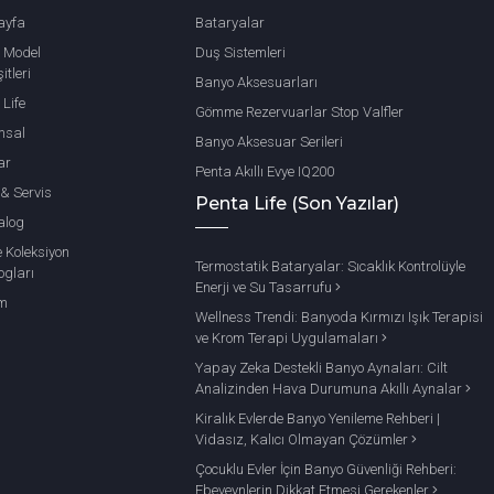
ayfa
Bataryalar
 Model
Duş Sistemleri
itleri
Banyo Aksesuarları
 Life
Gömme Rezervuarlar Stop Valfler
msal
Banyo Aksesuar Serileri
ar
Penta Akıllı Evye IQ200
 & Servis
Penta Life (Son Yazılar)
alog
e Koleksiyon
Termostatik Bataryalar: Sıcaklık Kontrolüyle
ogları
Enerji ve Su Tasarrufu
im
Wellness Trendi: Banyoda Kırmızı Işık Terapisi
ve Krom Terapi Uygulamaları
Yapay Zeka Destekli Banyo Aynaları: Cilt
Analizinden Hava Durumuna Akıllı Aynalar
Kiralık Evlerde Banyo Yenileme Rehberi |
Vidasız, Kalıcı Olmayan Çözümler
Çocuklu Evler İçin Banyo Güvenliği Rehberi:
Ebeveynlerin Dikkat Etmesi Gerekenler