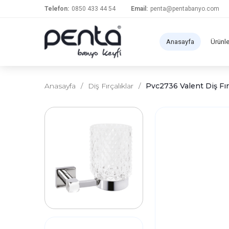
Telefon:
0850 433 44 54
Email:
penta@pentabanyo.com
Anasayfa
Ürünl
Anasayfa
/
Diş Fırçalıklar
/
Pvc2736 Valent Diş Fır