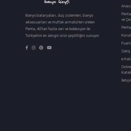
Anas
Penta
Banyo bataryaları, duş sistemleri, banyo
ve Çeş
aksesuarları ve mutfak armatürleri üreten
Penta
Penta, 40'tan fazla seri ve koleksiyon ile
Kuru
Türkiye’nin en zengin ürün çeşitliliğini sunuyor.
Fuarl
Satış
e-Kat
Onlin
Katal
İletiş