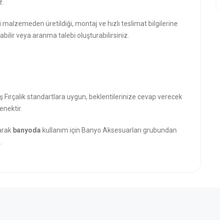
z.
i malzemeden üretildiği, montaj ve hızlı teslimat bilgilerine
abilir veya aranma talebi oluşturabilirsiniz.
ş Fırçalık standartlara uygun, beklentilerinize cevap verecek
enektir.
narak
banyoda
kullanım için Banyo Aksesuarları grubundan
.