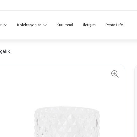
er
Koleksiyonlar
Kurumsal
İletişim
Penta Life
çalık