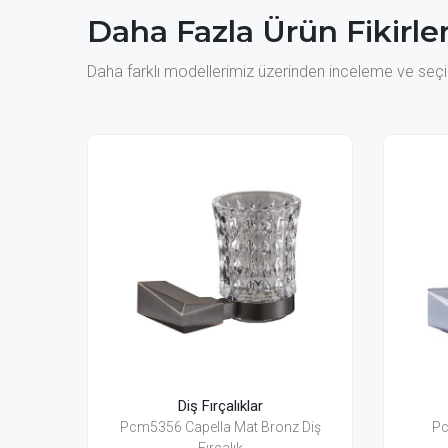
Daha Fazla Ürün Fikirler
Daha farklı modellerimiz üzerinden inceleme ve seçim
ar
Diş Fırçalıklar
 Bronz Diş
Pc5306 Capella Diş Fırçalık