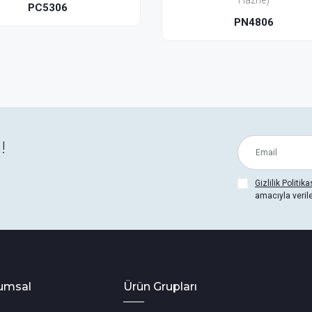
Hazne)
Hazne)
PN4806
PN4856
!
Gizlilik Politika
amacıyla veril
umsal
Ürün Grupları