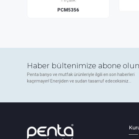
PC5306
6
Haber bültenimize abone olun
Penta banyo ve mutfak ürünleriyle ilgili en son haberleri
kaçırmayın! Enerjiden ve sudan tasarruf edeceksiniz...
Kur