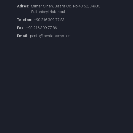
Adres:
Mimar Sinan, Basra Cd. No:48-52, 34935
Sultanbeyli/İstanbul
Telefon:
+90 216 309 77 83
Fax:
+90 216 309 77 86
Email:
penta@pentabanyo.com