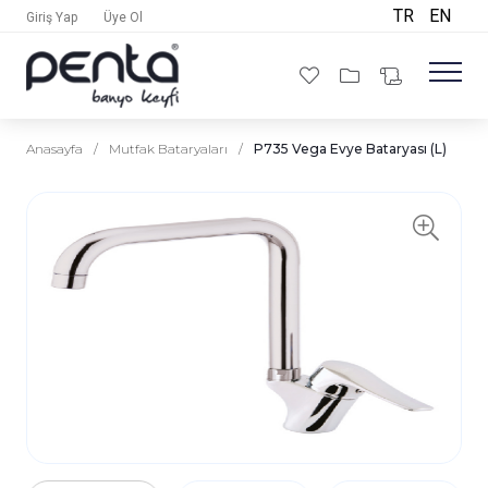
TR
EN
Giriş Yap
Üye Ol
Anasayfa
/
Mutfak Bataryaları
/
P735 Vega Evye Bataryası (L)