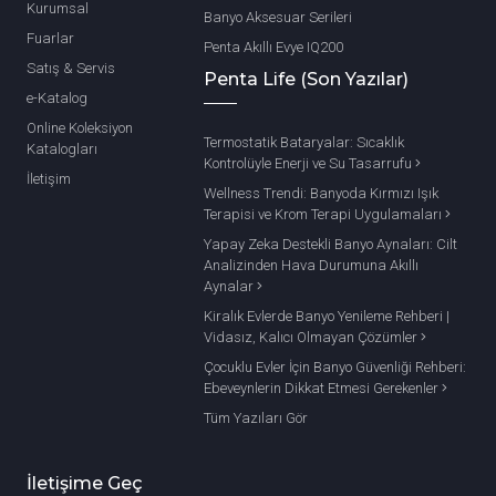
Kurumsal
Banyo Aksesuar Serileri
Fuarlar
Penta Akıllı Evye IQ200
Satış & Servis
Penta Life (Son Yazılar)
e-Katalog
Online Koleksiyon
Termostatik Bataryalar: Sıcaklık
Katalogları
Kontrolüyle Enerji ve Su Tasarrufu
İletişim
Wellness Trendi: Banyoda Kırmızı Işık
Terapisi ve Krom Terapi Uygulamaları
Yapay Zeka Destekli Banyo Aynaları: Cilt
Analizinden Hava Durumuna Akıllı
Aynalar
Kiralık Evlerde Banyo Yenileme Rehberi |
Vidasız, Kalıcı Olmayan Çözümler
Çocuklu Evler İçin Banyo Güvenliği Rehberi:
Ebeveynlerin Dikkat Etmesi Gerekenler
Tüm Yazıları Gör
İletişime Geç