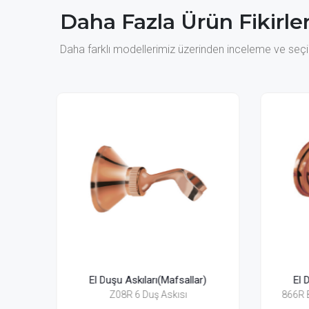
Daha Fazla Ürün Fikirler
Daha farklı modellerimiz üzerinden inceleme ve seçim
lar)
El Duşu Askıları(Mafsallar)
866R Bosphorus 6 Ankastre Duş
866G