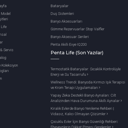
ayfa
Bataryalar
 Model
Duş Sistemleri
itleri
Banyo Aksesuarları
 Life
Gömme Rezervuarlar Stop Valfler
msal
Banyo Aksesuar Serileri
ar
Penta Akıllı Evye IQ200
 & Servis
Penta Life (Son Yazılar)
alog
e Koleksiyon
Termostatik Bataryalar: Sıcaklık Kontrolüyle
ogları
Enerji ve Su Tasarrufu
im
Wellness Trendi: Banyoda Kırmızı Işık Terapisi
ve Krom Terapi Uygulamaları
Yapay Zeka Destekli Banyo Aynaları: Cilt
Analizinden Hava Durumuna Akıllı Aynalar
Kiralık Evlerde Banyo Yenileme Rehberi |
Vidasız, Kalıcı Olmayan Çözümler
Çocuklu Evler İçin Banyo Güvenliği Rehberi:
Ebeveynlerin Dikkat Etmesi Gerekenler