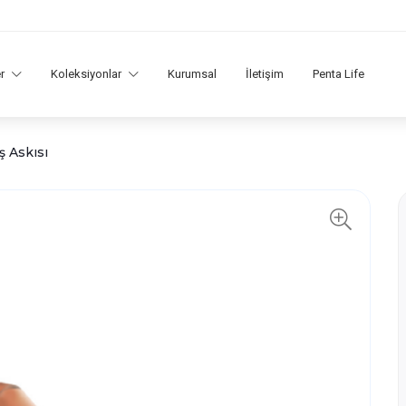
er
Koleksiyonlar
Kurumsal
İletişim
Penta Life
 Askısı