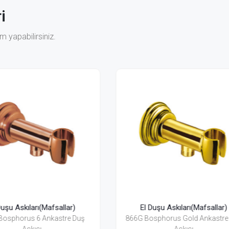
i
 yapabilirsiniz.
El Duşu Askıları(Mafsallar)
El Duşu Askıları(Mafsall
 Bosphorus Gold Ankastre Duş
Z08G 5 Duş Askısı