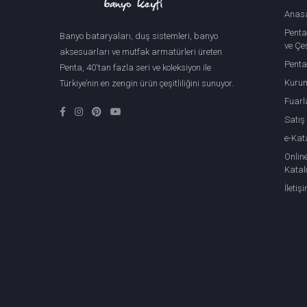
Anas
Penta
Banyo bataryaları, duş sistemleri, banyo
ve Çeş
aksesuarları ve mutfak armatürleri üreten
Penta
Penta, 40'tan fazla seri ve koleksiyon ile
Kuru
Türkiye’nin en zengin ürün çeşitliliğini sunuyor.
Fuarl
Satış
e-Kat
Onlin
Katal
İletiş