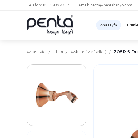
Telefon:
0850 433 44 54
Email:
penta@pentabanyo.com
Anasayfa
Ürünl
Anasayfa
/
El Duşu Askıları(Mafsallar)
/
Z08R 6 Duş