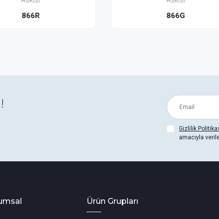
Askısı
Z08G
866G
!
Gizlilik Politika
amacıyla veril
umsal
Ürün Grupları