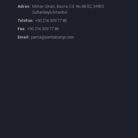
Adres:
Mimar Sinan, Basra Cd. No:48-52, 34935
Sultanbeyli/İstanbul
Telefon:
+90 216 309 77 83
Fax:
+90 216 309 77 86
Email:
penta@pentabanyo.com