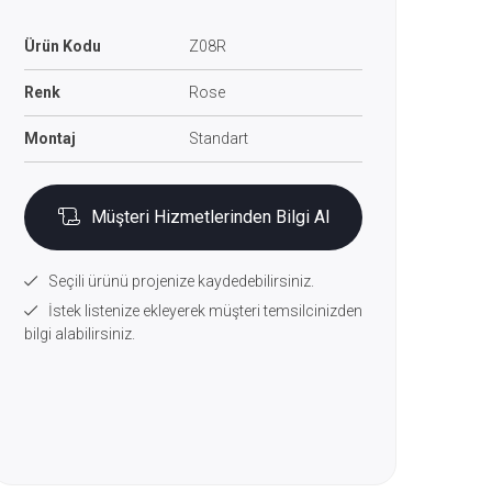
Ürün Kodu
Z08R
Renk
Rose
Montaj
Standart
Müşteri Hizmetlerinden Bilgi Al
Seçili ürünü projenize kaydedebilirsiniz.
İstek listenize ekleyerek müşteri temsilcinizden
bilgi alabilirsiniz.