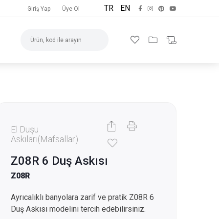
TR
EN
Giriş Yap
Üye Ol
El Duşu
Askıları(Mafsallar)
Z08R 6 Duş Askısı
Z08R
Ayrıcalıklı banyolara zarif ve pratik Z08R 6
Duş Askısı modelini tercih edebilirsiniz.