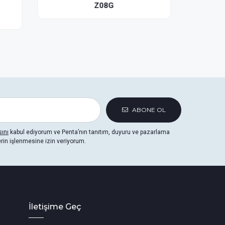
Z08H
ABONE OL
sını
kabul ediyorum ve Penta’nın tanıtım, duyuru ve pazarlama
erin işlenmesine izin veriyorum.
İletişime Geç