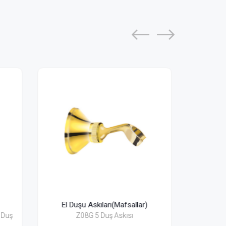
ar)
El Duşu Askıları(Mafsallar)
E
Z08H Antik Duş Askısı
34