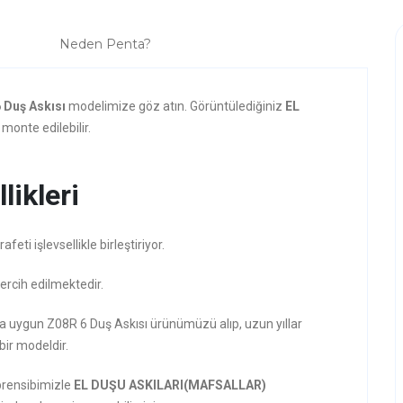
Neden Penta?
 Duş Askısı
modelimize göz atın. Görüntülediğiniz
EL
monte edilebilir.
likleri
ti işlevsellikle birleştiriyor.
ercih edilmektedir.
ına uygun Z08R 6 Duş Askısı ürünümüzü alıp, uzun yıllar
 bir modeldir.
prensibimizle
EL DUŞU ASKILARI(MAFSALLAR)