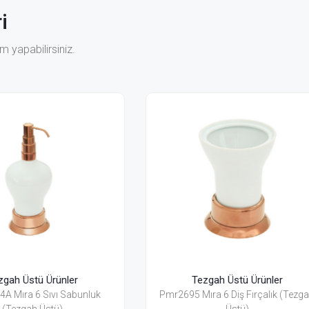
i
 yapabilirsiniz.
Tezgah Üstü Ürünler
Tezgah Üstü Ürünler
95 Mıra 6 Diş Fırçalık (Tezgah
Pmr2695A Mıra 6 Pamukluk (