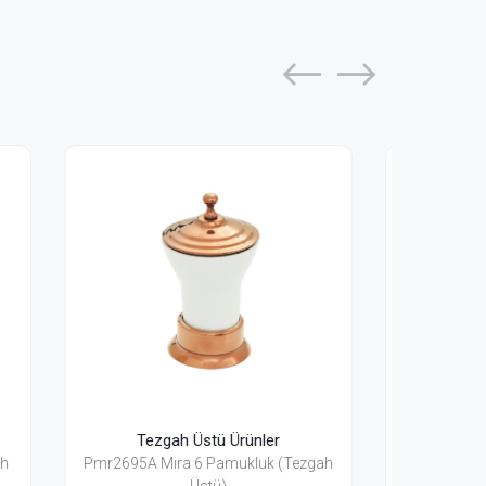
Tezgah Üstü Ürünler
Tezgah
Pmg2630 Mıra Gold Kağıt Havluluk
Pmg