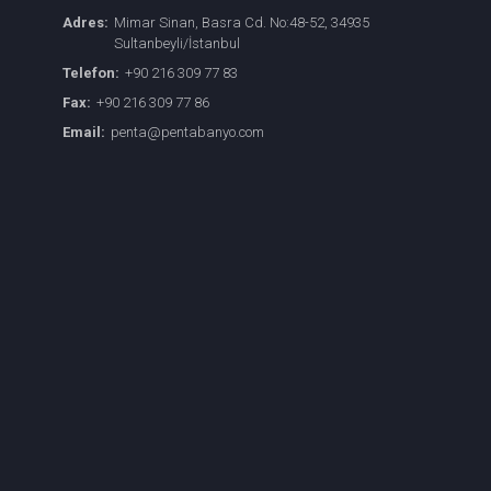
Adres:
Mimar Sinan, Basra Cd. No:48-52, 34935
Sultanbeyli/İstanbul
Telefon:
+90 216 309 77 83
Fax:
+90 216 309 77 86
Email:
penta@pentabanyo.com