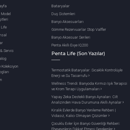
ayfa
Bataryalar
 Model
Duş Sistemleri
itleri
Banyo Aksesuarları
 Life
Gömme Rezervuarlar Stop Valfler
msal
Banyo Aksesuar Serileri
ar
Penta Akıllı Evye IQ200
 & Servis
Penta Life (Son Yazılar)
alog
e Koleksiyon
Termostatik Bataryalar: Sıcaklık Kontrolüyle
ogları
Enerji ve Su Tasarrufu
im
Wellness Trendi: Banyoda Kırmızı Işık Terapisi
ve Krom Terapi Uygulamaları
Yapay Zeka Destekli Banyo Aynaları: Cilt
Analizinden Hava Durumuna Akıllı Aynalar
Kiralık Evlerde Banyo Yenileme Rehberi |
Vidasız, Kalıcı Olmayan Çözümler
Çocuklu Evler İçin Banyo Güvenliği Rehberi:
Ebeveynlerin Dikkat Etmesi Gerekenler