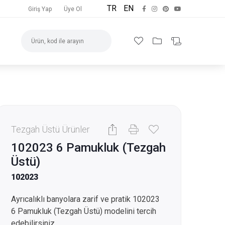
TR
EN
Giriş Yap
Üye Ol
Tezgah Üstü Ürünler
102023 6 Pamukluk (Tezgah
Üstü)
102023
Ayrıcalıklı banyolara zarif ve pratik 102023
6 Pamukluk (Tezgah Üstü) modelini tercih
edebilirsiniz.