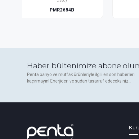
(Tezgah Üstü)
PMR2694A
Haber bültenimize abone olun
Penta banyo ve mutfak ürünleriyle ilgili en son haberleri
kaçırmayın! Enerjiden ve sudan tasarruf edeceksiniz...
Kur