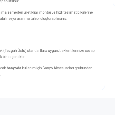
pabilirsiniz.
i malzemeden üretildiği, montaj ve hızlı teslimat bilgilerine
abilir veya aranma talebi oluşturabilirsiniz.
uk (Tezgah Üstü) standartlara uygun, beklentilerinize cevap
k bir seçenektir.
narak
banyoda
kullanım için Banyo Aksesuarları grubundan
.