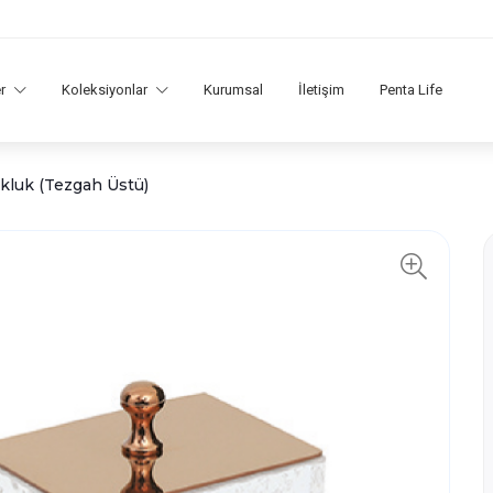
er
Koleksiyonlar
Kurumsal
İletişim
Penta Life
luk (Tezgah Üstü)