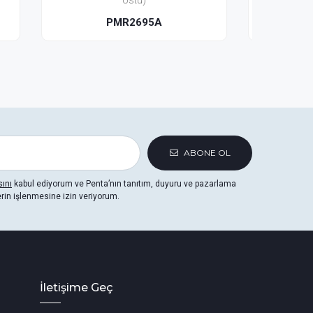
(Tezgah Üstü)
PMG2630
ABONE OL
sını
kabul ediyorum ve Penta’nın tanıtım, duyuru ve pazarlama
erin işlenmesine izin veriyorum.
İletişime Geç