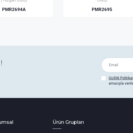
Üstü)
Üstü)
PMR2695
PMR2695A
!
Gizlilik Politika
amacıyla veril
umsal
Ürün Grupları