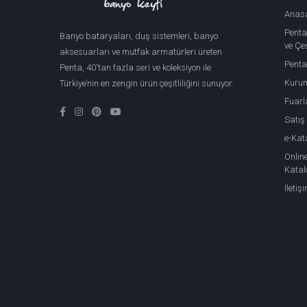
Anas
Penta
Banyo bataryaları, duş sistemleri, banyo
ve Çeş
aksesuarları ve mutfak armatürleri üreten
Penta
Penta, 40'tan fazla seri ve koleksiyon ile
Kuru
Türkiye’nin en zengin ürün çeşitliliğini sunuyor.
Fuarl
Satış
e-Kat
Onlin
Katal
İletiş