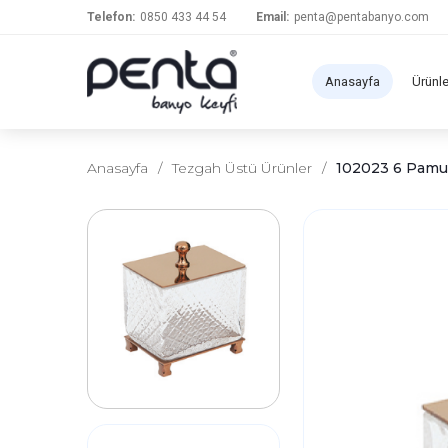
Telefon:
0850 433 44 54
Email:
penta@pentabanyo.com
Anasayfa
Ürünl
Anasayfa
/
Tezgah Üstü Ürünler
/
102023 6 Pamuk