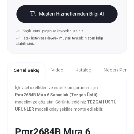
Müşteri Hizmetlerinden Bilgi Al
Seçili ürünü projenize kaydedebilirsiniz.
İstek listenize ekleyerek müşteri temsilcinizden bilgi
alabilirsiniz.
Video
Katalog
Neden Penta?
Genel Bakış
İşlevsel özellikleri ve estetik bir görünüm için
Pmr2684B Mıra 6 Sabunluk (Tezgah Üstü)
modelimize göz atın. Görüntülediğiniz
TEZGAH ÜSTÜ
ÜRÜNLER
modeli kolay şekilde monte edilebilir.
Pmr2684B Mıra 6