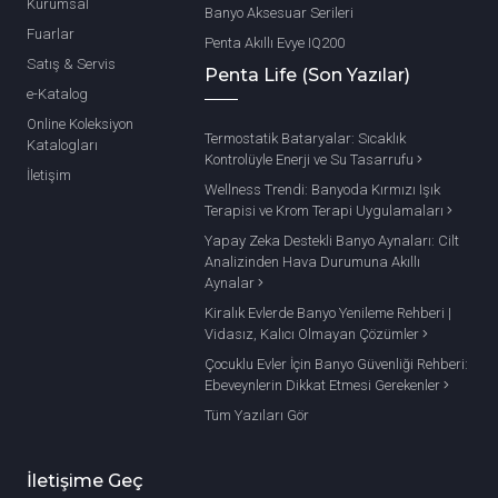
Kurumsal
Banyo Aksesuar Serileri
Fuarlar
Penta Akıllı Evye IQ200
Satış & Servis
Penta Life (Son Yazılar)
e-Katalog
Online Koleksiyon
Termostatik Bataryalar: Sıcaklık
Katalogları
Kontrolüyle Enerji ve Su Tasarrufu
İletişim
Wellness Trendi: Banyoda Kırmızı Işık
Terapisi ve Krom Terapi Uygulamaları
Yapay Zeka Destekli Banyo Aynaları: Cilt
Analizinden Hava Durumuna Akıllı
Aynalar
Kiralık Evlerde Banyo Yenileme Rehberi |
Vidasız, Kalıcı Olmayan Çözümler
Çocuklu Evler İçin Banyo Güvenliği Rehberi:
Ebeveynlerin Dikkat Etmesi Gerekenler
Tüm Yazıları Gör
İletişime Geç