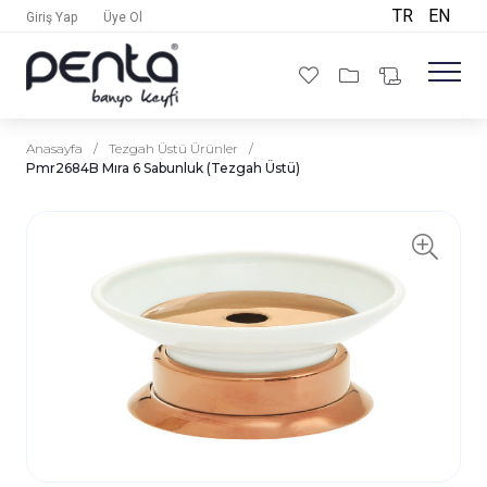
TR
EN
Giriş Yap
Üye Ol
Anasayfa
/
Tezgah Üstü Ürünler
/
Pmr2684B Mıra 6 Sabunluk (Tezgah Üstü)