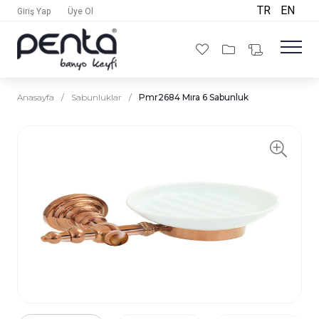
TR
EN
Giriş Yap
Üye Ol
Anasayfa
/
Sabunluklar
/
Pmr2684 Mıra 6 Sabunluk