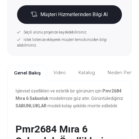
Müşteri Hizmetlerinden Bilgi Al
Seçili ürünü projenize kaydedebilirsiniz.
İstek listenize ekleyerek müşteri temsilcinizden bilgi
alabilirsiniz.
Video
Katalog
Neden Penta?
Genel Bakış
İşlevsel özellikleri ve estetik bir görünüm için
Pmr2684
Mıra 6 Sabunluk
modelimize göz atın. Görüntülediğiniz
SABUNLUKLAR
modeli kolay şekilde monte edilebilir.
Pmr2684 Mıra 6