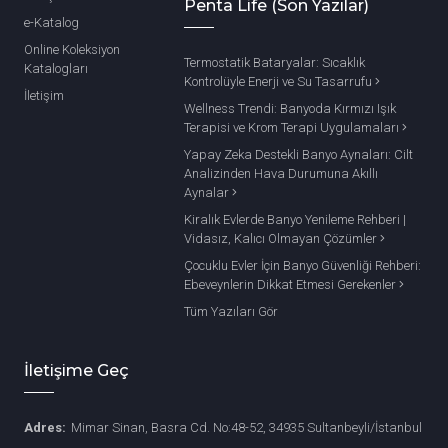
Penta Life (Son Yazılar)
e-Katalog
Online Koleksiyon
Termostatik Bataryalar: Sıcaklık
Katalogları
Kontrolüyle Enerji ve Su Tasarrufu
İletişim
Wellness Trendi: Banyoda Kırmızı Işık
Terapisi ve Krom Terapi Uygulamaları
Yapay Zeka Destekli Banyo Aynaları: Cilt
Analizinden Hava Durumuna Akıllı
Aynalar
Kiralık Evlerde Banyo Yenileme Rehberi |
Vidasız, Kalıcı Olmayan Çözümler
Çocuklu Evler İçin Banyo Güvenliği Rehberi:
Ebeveynlerin Dikkat Etmesi Gerekenler
Tüm Yazıları Gör
İletişime Geç
Adres:
Mimar Sinan, Basra Cd. No:48-52, 34935 Sultanbeyli/İstanbul