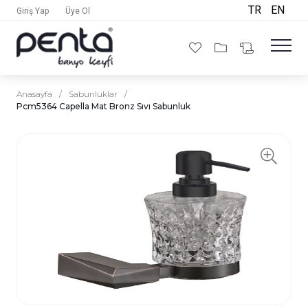
TR
EN
Giriş Yap
Üye Ol
Anasayfa
/
Sabunluklar
/
Pcm5364 Capella Mat Bronz Sıvı Sabunluk