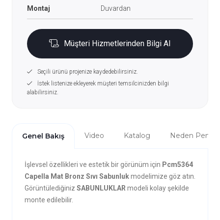
Montaj
Duvardan
Müşteri Hizmetlerinden Bilgi Al
Seçili ürünü projenize kaydedebilirsiniz.
İstek listenize ekleyerek müşteri temsilcinizden bilgi
alabilirsiniz.
Video
Katalog
Neden Penta?
Genel Bakış
İşlevsel özellikleri ve estetik bir görünüm için
Pcm5364
Capella Mat Bronz Sıvı Sabunluk
modelimize göz atın.
Görüntülediğiniz
SABUNLUKLAR
modeli kolay şekilde
monte edilebilir.