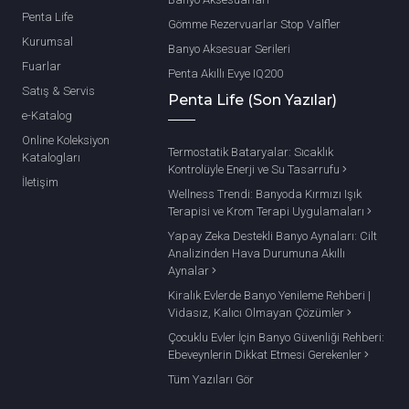
Penta Life
Gömme Rezervuarlar Stop Valfler
Kurumsal
Banyo Aksesuar Serileri
Fuarlar
Penta Akıllı Evye IQ200
Satış & Servis
Penta Life (Son Yazılar)
e-Katalog
Online Koleksiyon
Termostatik Bataryalar: Sıcaklık
Katalogları
Kontrolüyle Enerji ve Su Tasarrufu
İletişim
Wellness Trendi: Banyoda Kırmızı Işık
Terapisi ve Krom Terapi Uygulamaları
Yapay Zeka Destekli Banyo Aynaları: Cilt
Analizinden Hava Durumuna Akıllı
Aynalar
Kiralık Evlerde Banyo Yenileme Rehberi |
Vidasız, Kalıcı Olmayan Çözümler
Çocuklu Evler İçin Banyo Güvenliği Rehberi:
Ebeveynlerin Dikkat Etmesi Gerekenler
Tüm Yazıları Gör