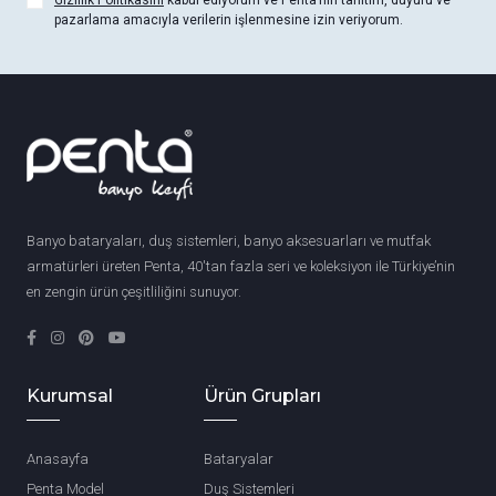
Gizlilik Politikasını
kabul ediyorum ve Penta’nın tanıtım, duyuru ve
pazarlama amacıyla verilerin işlenmesine izin veriyorum.
Banyo bataryaları, duş sistemleri, banyo aksesuarları ve mutfak
armatürleri üreten Penta, 40'tan fazla seri ve koleksiyon ile Türkiye’nin
en zengin ürün çeşitliliğini sunuyor.
Kurumsal
Ürün Grupları
Anasayfa
Bataryalar
Penta Model
Duş Sistemleri