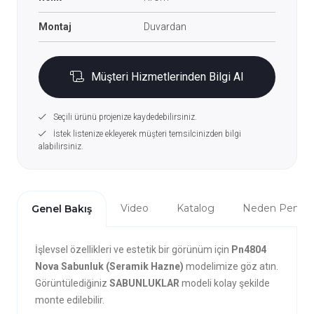
Montaj
Duvardan
Müşteri Hizmetlerinden Bilgi Al
Seçili ürünü projenize kaydedebilirsiniz.
İstek listenize ekleyerek müşteri temsilcinizden bilgi
alabilirsiniz.
Video
Katalog
Neden Penta?
Genel Bakış
İşlevsel özellikleri ve estetik bir görünüm için
Pn4804
Nova Sabunluk (Seramik Hazne)
modelimize göz atın.
Görüntülediğiniz
SABUNLUKLAR
modeli kolay şekilde
monte edilebilir.