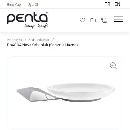
TR
EN
Giriş Yap
Üye Ol
Anasayfa
/
Sabunluklar
/
Pn4804 Nova Sabunluk (Seramik Hazne)