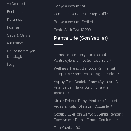
ve Çeşitleri
Banyo Aksesuarları
Penta Life
Gömme Rezervuarlar Stop Valfler
Kurumsal
Banyo Aksesuar Serileri
Fuarlar
Penta Akıllı Evye IQ200
Satış & Servis
Penta Life (Son Yazılar)
e-Katalog
Online Koleksiyon
Termostatik Bataryalar: Sıcaklık
Katalogları
Kontrolüyle Enerji ve Su Tasarrufu
İletişim
Wellness Trendi: Banyoda Kırmızı Işık
Terapisi ve Krom Terapi Uygulamaları
Yapay Zeka Destekli Banyo Aynaları: Cilt
Analizinden Hava Durumuna Akıllı
Aynalar
Kiralık Evlerde Banyo Yenileme Rehberi |
Vidasız, Kalıcı Olmayan Çözümler
Çocuklu Evler İçin Banyo Güvenliği Rehberi:
Ebeveynlerin Dikkat Etmesi Gerekenler
Tüm Yazıları Gör