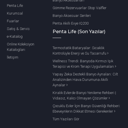
Banyo Aksesuarları
Penta Life
Gömme Rezervuarlar Stop Valfler
Kurumsal
Banyo Aksesuar Serileri
Fuarlar
Penta Akıllı Evye IQ200
Satış & Servis
Penta Life (Son Yazılar)
e-Katalog
Online Koleksiyon
Termostatik Bataryalar: Sıcaklık
Katalogları
Kontrolüyle Enerji ve Su Tasarrufu
İletişim
Wellness Trendi: Banyoda Kırmızı Işık
Terapisi ve Krom Terapi Uygulamaları
Yapay Zeka Destekli Banyo Aynaları: Cilt
Analizinden Hava Durumuna Akıllı
Aynalar
Kiralık Evlerde Banyo Yenileme Rehberi |
Vidasız, Kalıcı Olmayan Çözümler
Çocuklu Evler İçin Banyo Güvenliği Rehberi:
Ebeveynlerin Dikkat Etmesi Gerekenler
Tüm Yazıları Gör