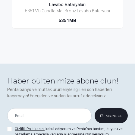
Lavabo Bataryaları
Lava
pella Mat Bronz Lavabo Bataryası
5351H-Mb Capella
5351MB
5
Haber bültenimize abone olun!
Penta banyo ve mutfak ürünleriyle ilgili en son haberleri
kaçırmayın! Enerjiden ve sudan tasarruf edeceksiniz...
ABONE OL
Gizlilik Politikasını
kabul ediyorum ve Penta’nın tanıtım, duyuru ve
pazarlama amacıyla verilerin işlenmesine izin veriyorum.