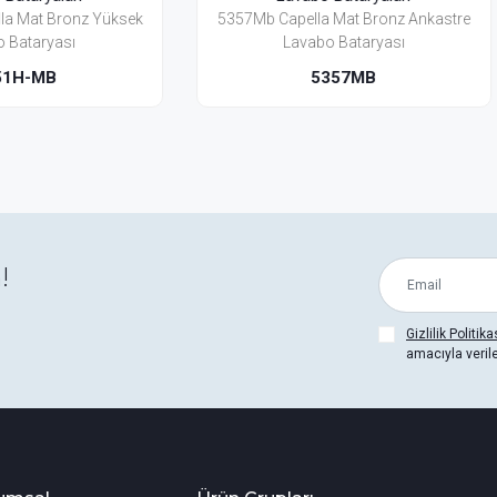
 Capella Mat Bronz Ankastre
5351Bh-Mb Capella Mat Br
Lavabo Bataryası
Lavabo Bataryası (Yerden
5357MB
5351BH-MB
!
Gizlilik Politika
amacıyla veril