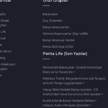
umsal
Ürün Grupları
ayfa
Bataryalar
 Model
Duş Sistemleri
itleri
Banyo Aksesuarları
 Life
Gömme Rezervuarlar Stop Valfler
msal
Banyo Aksesuar Serileri
ar
Penta Akıllı Evye IQ200
 & Servis
Penta Life (Son Yazılar)
alog
e Koleksiyon
Termostatik Bataryalar: Sıcaklık Kontrolüyle
ogları
Enerji ve Su Tasarrufu
im
Wellness Trendi: Banyoda Kırmızı Işık Terapisi
ve Krom Terapi Uygulamaları
Yapay Zeka Destekli Banyo Aynaları: Cilt
Analizinden Hava Durumuna Akıllı Aynalar
Kiralık Evlerde Banyo Yenileme Rehberi |
Vidasız, Kalıcı Olmayan Çözümler