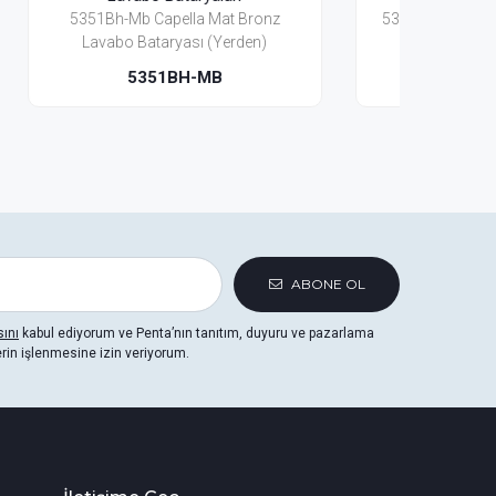
onz
5353Mb Capella Mat Bronz Lavabo
5301
)
Bataryası(3 Delikli)
5353MB
ABONE OL
sını
kabul ediyorum ve Penta’nın tanıtım, duyuru ve pazarlama
erin işlenmesine izin veriyorum.