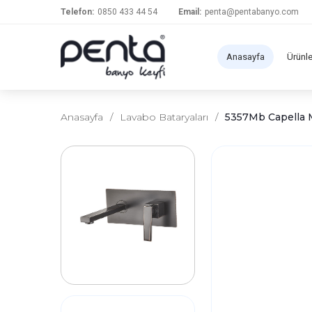
Telefon:
0850 433 44 54
Email:
penta@pentabanyo.com
Anasayfa
Ürünl
Anasayfa
/
Lavabo Bataryaları
/
5357Mb Capella 