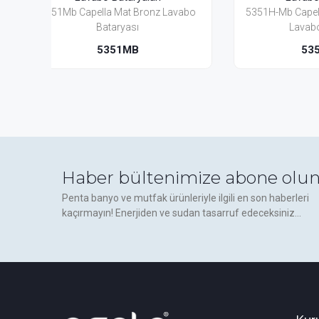
Lavabo
5351H-Mb Capella Mat Bronz Yüksek
5357Mb
Lavabo Bataryası
5351H-MB
Haber bültenimize abone olun
Penta banyo ve mutfak ürünleriyle ilgili en son haberleri
kaçırmayın! Enerjiden ve sudan tasarruf edeceksiniz...