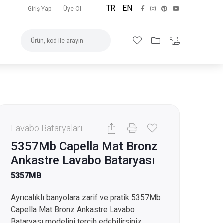
TR
EN
Giriş Yap
Üye Ol
Lavabo Bataryaları
5357Mb Capella Mat Bronz
Ankastre Lavabo Bataryası
5357MB
Ayrıcalıklı banyolara zarif ve pratik 5357Mb
Capella Mat Bronz Ankastre Lavabo
Bataryası modelini tercih edebilirsiniz.