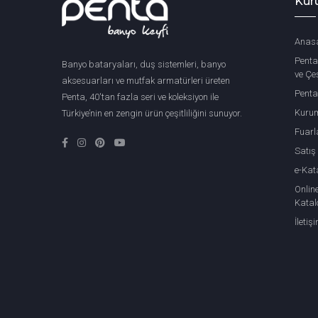
Kur
Anas
Penta
Banyo bataryaları, duş sistemleri, banyo
ve Çeş
aksesuarları ve mutfak armatürleri üreten
Penta
Penta, 40'tan fazla seri ve koleksiyon ile
Kuru
Türkiye’nin en zengin ürün çeşitliliğini sunuyor.
Fuarl
Satış
e-Kat
Onlin
Katal
İletiş