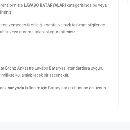
prensibimizle
LAVABO BATARYALARI
kategorisinde bu veya
rsiniz.
i malzemeden üretildiği, montaj ve hızlı teslimat bilgilerine
abilir veya aranma talebi oluşturabilirsiniz.
 Mat Bronz Ankastre Lavabo Bataryası standartlara uygun,
mlilikte kullanılabilecek bir seçenektir.
narak
banyoda
kullanım için Bataryalar grubundan en uygun