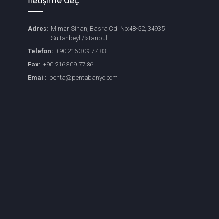
İletişime Geç
Adres:
Mimar Sinan, Basra Cd. No:48-52, 34935
Sultanbeyli/İstanbul
Telefon:
+90 216 309 77 83
Fax:
+90 216 309 77 86
Email:
penta@pentabanyo.com