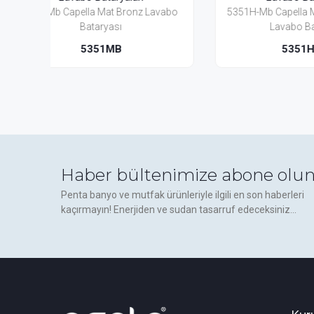
Lavabo
5351H-Mb Capella Mat Bronz Yüksek
5357Mb
Lavabo Bataryası
5351H-MB
Haber bültenimize abone olun
Penta banyo ve mutfak ürünleriyle ilgili en son haberleri
kaçırmayın! Enerjiden ve sudan tasarruf edeceksiniz...