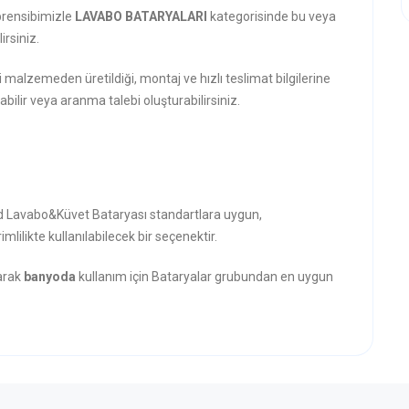
prensibimizle
LAVABO BATARYALARI
kategorisinde bu veya
rsiniz.
i malzemeden üretildiği, montaj ve hızlı teslimat bilgilerine
abilir veya aranma talebi oluşturabilirsiniz.
old Lavabo&Küvet Bataryası standartlara uygun,
mlilikte kullanılabilecek bir seçenektir.
narak
banyoda
kullanım için Bataryalar grubundan en uygun