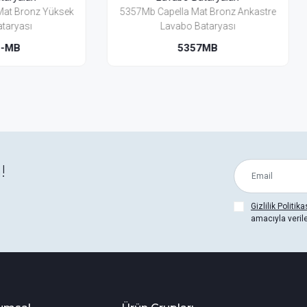
 Capella Mat Bronz Ankastre
5351Bh-Mb Capella Mat Br
Lavabo Bataryası
Lavabo Bataryası (Yerden
5357MB
5351BH-MB
!
Gizlilik Politika
amacıyla veril