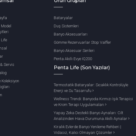
umsal
Ürün Grupları
ayfa
Bataryalar
 Model
Duş Sistemleri
itleri
Banyo Aksesuarları
 Life
Gömme Rezervuarlar Stop Valfler
msal
Banyo Aksesuar Serileri
ar
Penta Akıllı Evye IQ200
 & Servis
Penta Life (Son Yazılar)
alog
e Koleksiyon
Termostatik Bataryalar: Sıcaklık Kontrolüyle
ogları
Enerji ve Su Tasarrufu
im
Wellness Trendi: Banyoda Kırmızı Işık Terapisi
ve Krom Terapi Uygulamaları
Yapay Zeka Destekli Banyo Aynaları: Cilt
Analizinden Hava Durumuna Akıllı Aynalar
Kiralık Evlerde Banyo Yenileme Rehberi |
Vidasız, Kalıcı Olmayan Çözümler