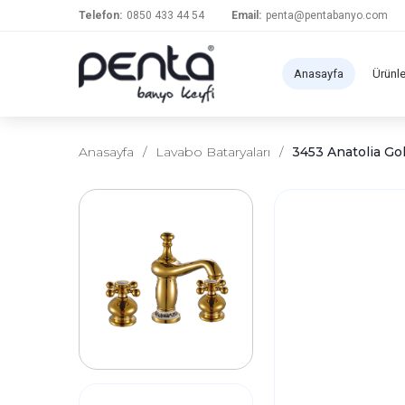
Telefon:
0850 433 44 54
Email:
penta@pentabanyo.com
Anasayfa
Ürünl
Anasayfa
/
Lavabo Bataryaları
/
3453 Anatolia Go