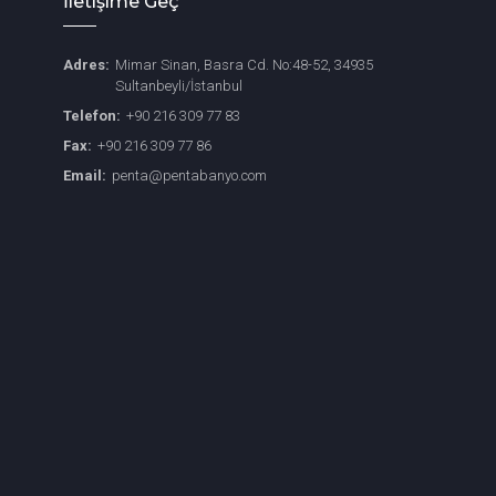
İletişime Geç
Adres:
Mimar Sinan, Basra Cd. No:48-52, 34935
Sultanbeyli/İstanbul
Telefon:
+90 216 309 77 83
Fax:
+90 216 309 77 86
Email:
penta@pentabanyo.com