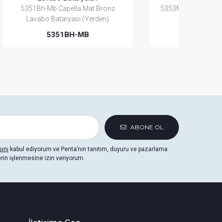
onz
5353Mb Capella Mat Bronz Lavabo
5301
)
Bataryası(3 Delikli)
5353MB
ABONE OL
sını
kabul ediyorum ve Penta’nın tanıtım, duyuru ve pazarlama
erin işlenmesine izin veriyorum.