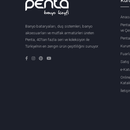
Kur
Anas
Penta
Banyo bataryaları, duş sistemleri, banyo
ve Çeş
aksesuarları ve mutfak armatürleri üreten
Penta
Penta, 40'tan fazla seri ve koleksiyon ile
Kuru
Türkiye’nin en zengin ürün çeşitliliğini sunuyor.
Fuarl
Satış
e-Kat
Onlin
Katal
İletiş