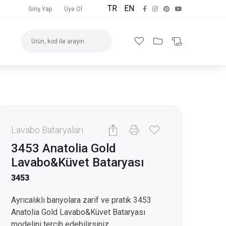
TR
EN
Giriş Yap
Üye Ol
Lavabo Bataryaları
3453 Anatolia Gold
Lavabo&Küvet Bataryası
3453
Ayrıcalıklı banyolara zarif ve pratik 3453
Anatolia Gold Lavabo&Küvet Bataryası
modelini tercih edebilirsiniz.