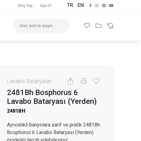
TR
EN
Giriş Yap
Üye Ol
Lavabo Bataryaları
2481Bh Bosphorus 6
Lavabo Bataryası (Yerden)
2481BH
Ayrıcalıklı banyolara zarif ve pratik 2481Bh
Bosphorus 6 Lavabo Bataryası (Yerden)
modelini tercih edebilirsiniz.