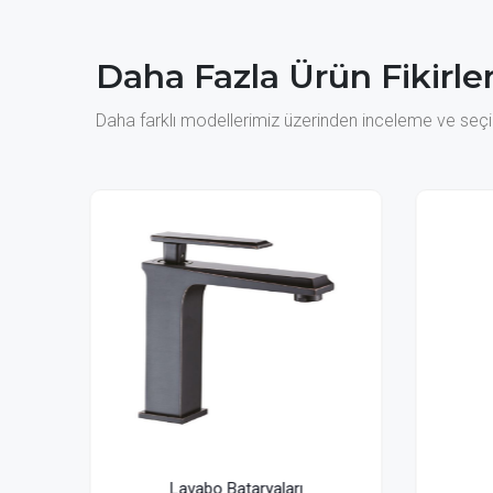
Daha Fazla Ürün Fikirler
Daha farklı modellerimiz üzerinden inceleme ve seçim
ı
Lavabo Bataryaları