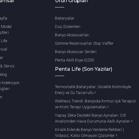
umsal
Ürün Grupları
ayfa
Bataryalar
 Model
Duş Sistemleri
itleri
Banyo Aksesuarları
 Life
Gömme Rezervuarlar Stop Valfler
msal
Banyo Aksesuar Serileri
ar
Penta Akıllı Evye IQ200
 & Servis
Penta Life (Son Yazılar)
alog
e Koleksiyon
Termostatik Bataryalar: Sıcaklık Kontrolüyle
ogları
Enerji ve Su Tasarrufu
im
Wellness Trendi: Banyoda Kırmızı Işık Terapisi
ve Krom Terapi Uygulamaları
Yapay Zeka Destekli Banyo Aynaları: Cilt
Analizinden Hava Durumuna Akıllı Aynalar
Kiralık Evlerde Banyo Yenileme Rehberi |
Vidasız, Kalıcı Olmayan Çözümler