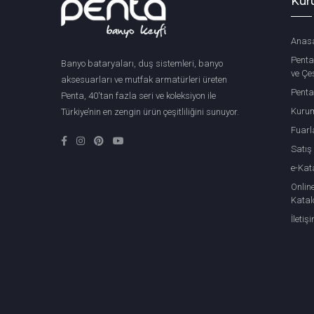
Kur
Anas
Penta
Banyo bataryaları, duş sistemleri, banyo
ve Çeş
aksesuarları ve mutfak armatürleri üreten
Penta
Penta, 40'tan fazla seri ve koleksiyon ile
Kuru
Türkiye’nin en zengin ürün çeşitliliğini sunuyor.
Fuarl
Satış
e-Kat
Onlin
Katal
İletiş