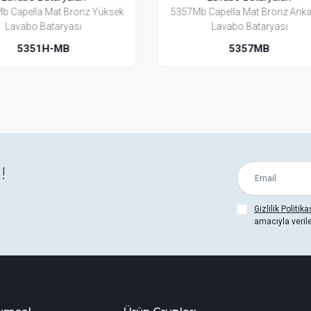
7Mb Capella Mat Bronz Ankastre
5351Bh-Mb Capella Mat 
Lavabo Bataryası
Lavabo Bataryası (Yerd
5357MB
5351BH-MB
!
Gizlilik Politika
amacıyla veril