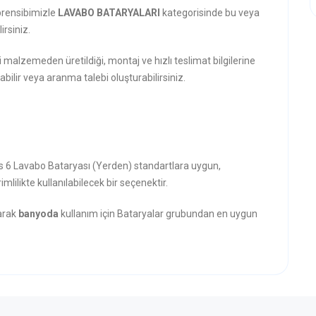
prensibimizle
LAVABO BATARYALARI
kategorisinde bu veya
rsiniz.
i malzemeden üretildiği, montaj ve hızlı teslimat bilgilerine
abilir veya aranma talebi oluşturabilirsiniz.
us 6 Lavabo Bataryası (Yerden) standartlara uygun,
mlilikte kullanılabilecek bir seçenektir.
narak
banyoda
kullanım için Bataryalar grubundan en uygun