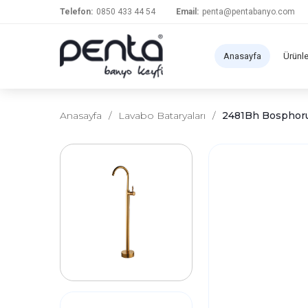
Telefon:
0850 433 44 54
Email:
penta@pentabanyo.com
Anasayfa
Ürünl
Anasayfa
/
Lavabo Bataryaları
/
2481Bh Bosphorus