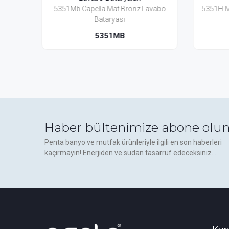
z Lavabo
5351H-Mb Capella Mat Bronz Yüksek
535
Lavabo Bataryası
5351H-MB
Haber bültenimize abone olun
Penta banyo ve mutfak ürünleriyle ilgili en son haberleri
kaçırmayın! Enerjiden ve sudan tasarruf edeceksiniz...