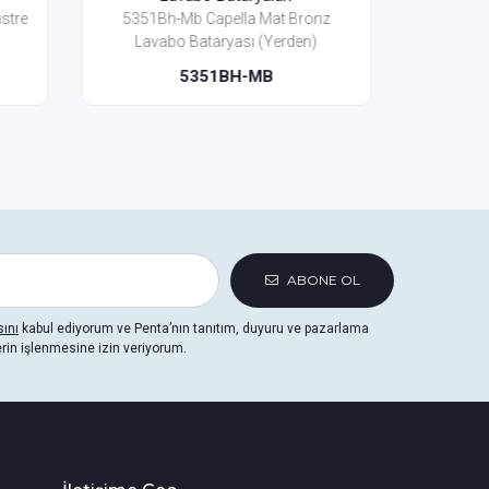
Bronz
5353Mb Capella Mat Bronz Lavabo
53
en)
Bataryası(3 Delikli)
5353MB
ABONE OL
sını
kabul ediyorum ve Penta’nın tanıtım, duyuru ve pazarlama
erin işlenmesine izin veriyorum.