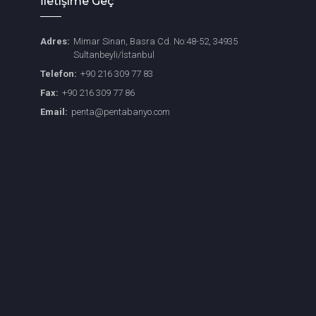
İletişime Geç
Adres:
Mimar Sinan, Basra Cd. No:48-52, 34935
Sultanbeyli/İstanbul
Telefon:
+90 216 309 77 83
Fax:
+90 216 309 77 86
Email:
penta@pentabanyo.com