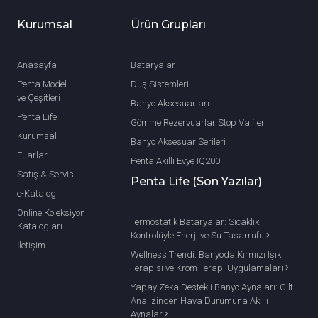
Kurumsal
Ürün Grupları
Anasayfa
Bataryalar
Penta Model
Duş Sistemleri
ve Çeşitleri
Banyo Aksesuarları
Penta Life
Gömme Rezervuarlar Stop Valfler
Kurumsal
Banyo Aksesuar Serileri
Fuarlar
Penta Akıllı Evye IQ200
Satış & Servis
Penta Life (Son Yazılar)
e-Katalog
Online Koleksiyon
Termostatik Bataryalar: Sıcaklık
Katalogları
Kontrolüyle Enerji ve Su Tasarrufu
İletişim
Wellness Trendi: Banyoda Kırmızı Işık
Terapisi ve Krom Terapi Uygulamaları
Yapay Zeka Destekli Banyo Aynaları: Cilt
Analizinden Hava Durumuna Akıllı
Aynalar