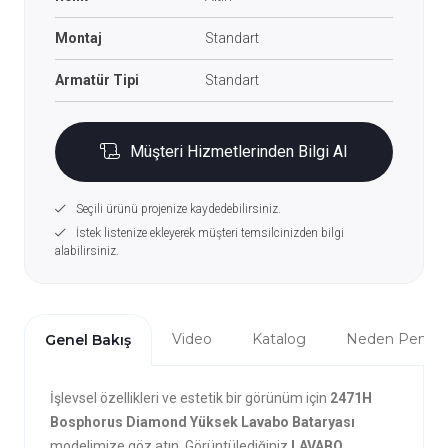
Montaj
Standart
Armatür Tipi
Standart
Müşteri Hizmetlerinden Bilgi Al
Seçili ürünü projenize kaydedebilirsiniz.
İstek listenize ekleyerek müşteri temsilcinizden bilgi
alabilirsiniz.
Video
Katalog
Neden Penta?
Genel Bakış
İşlevsel özellikleri ve estetik bir görünüm için
2471H
Bosphorus Diamond Yüksek Lavabo Bataryası
modelimize göz atın. Görüntülediğiniz
LAVABO