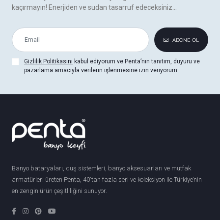
kaçırmayın! Enerjiden ve sudan tasarruf edeceksiniz...
ABONE OL
Gizlilik Politikasını
kabul ediyorum ve Penta’nın tanıtım, duyuru ve
pazarlama amacıyla verilerin işlenmesine izin veriyorum.
Banyo bataryaları, duş sistemleri, banyo aksesuarları ve mutfak
armatürleri üreten Penta, 40'tan fazla seri ve koleksiyon ile Türkiye’nin
en zengin ürün çeşitliliğini sunuyor.