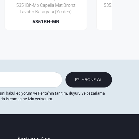
onz
5353Mb Capella Mat Bronz Lavabo
5301
)
Bataryası(3 Delikli)
5353MB
ABONE OL
sını
kabul ediyorum ve Penta’nın tanıtım, duyuru ve pazarlama
erin işlenmesine izin veriyorum.