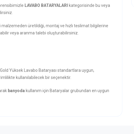
prensibimizle
LAVABO BATARYALARI
kategorisinde bu veya
rsiniz.
i malzemeden üretildiği, montaj ve hızlı teslimat bilgilerine
abilir veya aranma talebi oluşturabilirsiniz.
s Gold Yüksek Lavabo Bataryası standartlara uygun,
mlilikte kullanılabilecek bir seçenektir.
narak
banyoda
kullanım için Bataryalar grubundan en uygun