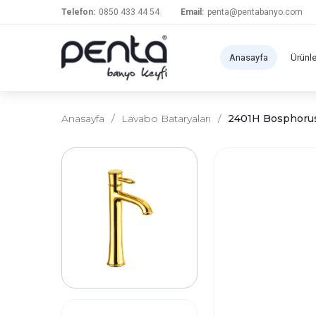
Telefon:
0850 433 44 54
Email:
penta@pentabanyo.com
Anasayfa
Ürünl
Anasayfa
/
Lavabo Bataryaları
/
2401H Bosphorus