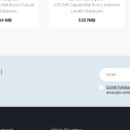
b Capella Mat Bronz Ankastre
5351Bh-Mb Capella Mat Br
Lavabo Bataryası
Lavabo Bataryası (Yerden
5357MB
5351BH-MB
!
Gizlilik Politika
amacıyla veril