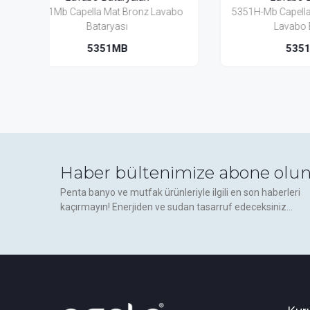
Lavabo
5351H-Mb Capella Mat Bronz Yüksek
5357M
Lavabo Bataryası
5351H-MB
Haber bültenimize abone olun
Penta banyo ve mutfak ürünleriyle ilgili en son haberleri
kaçırmayın! Enerjiden ve sudan tasarruf edeceksiniz...