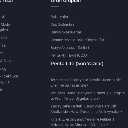
umsal
Ürün Grupları
ayfa
Bataryalar
 Model
Duş Sistemleri
itleri
Banyo Aksesuarları
 Life
Gömme Rezervuarlar Stop Valfler
msal
Banyo Aksesuar Serileri
ar
Penta Akıllı Evye IQ200
 & Servis
Penta Life (Son Yazılar)
alog
e Koleksiyon
Termostatik Bataryalar: Sıcaklık Kontrolüyle
ogları
Enerji ve Su Tasarrufu
im
Wellness Trendi: Banyoda Kırmızı Işık Terapisi
ve Krom Terapi Uygulamaları
Yapay Zeka Destekli Banyo Aynaları: Cilt
Analizinden Hava Durumuna Akıllı Aynalar
Kiralık Evlerde Banyo Yenileme Rehberi |
Vidasız, Kalıcı Olmayan Çözümler