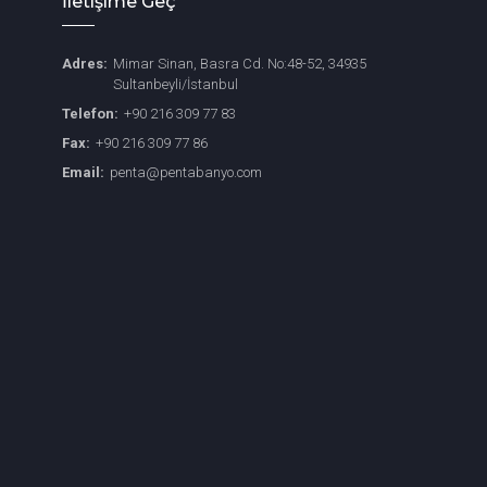
İletişime Geç
Adres:
Mimar Sinan, Basra Cd. No:48-52, 34935
Sultanbeyli/İstanbul
Telefon:
+90 216 309 77 83
Fax:
+90 216 309 77 86
Email:
penta@pentabanyo.com