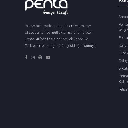
Kur
Anas
Penta
Banyo bataryaları, duş sistemleri, banyo
ve Çeş
aksesuarları ve mutfak armatürleri üreten
Penta
Penta, 40'tan fazla seri ve koleksiyon ile
Kuru
Türkiye’nin en zengin ürün çeşitliliğini sunuyor.
Fuarl
Satış
e-Kat
Onlin
Katal
İletiş