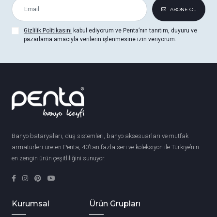
ABONE OL
Gizlilik Politikasını
kabul ediyorum ve Penta’nın tanıtım, duyuru ve
pazarlama amacıyla verilerin işlenmesine izin veriyorum.
Banyo bataryaları, duş sistemleri, banyo aksesuarları ve mutfak
armatürleri üreten Penta, 40'tan fazla seri ve koleksiyon ile Türkiye’nin
en zengin ürün çeşitliliğini sunuyor.
Kurumsal
Ürün Grupları