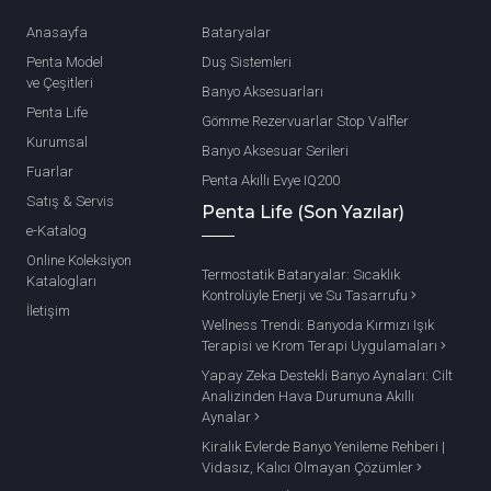
Anasayfa
Bataryalar
Penta Model
Duş Sistemleri
ve Çeşitleri
Banyo Aksesuarları
Penta Life
Gömme Rezervuarlar Stop Valfler
Kurumsal
Banyo Aksesuar Serileri
Fuarlar
Penta Akıllı Evye IQ200
Satış & Servis
Penta Life (Son Yazılar)
e-Katalog
Online Koleksiyon
Termostatik Bataryalar: Sıcaklık
Katalogları
Kontrolüyle Enerji ve Su Tasarrufu
İletişim
Wellness Trendi: Banyoda Kırmızı Işık
Terapisi ve Krom Terapi Uygulamaları
Yapay Zeka Destekli Banyo Aynaları: Cilt
Analizinden Hava Durumuna Akıllı
Aynalar
Kiralık Evlerde Banyo Yenileme Rehberi |
Vidasız, Kalıcı Olmayan Çözümler