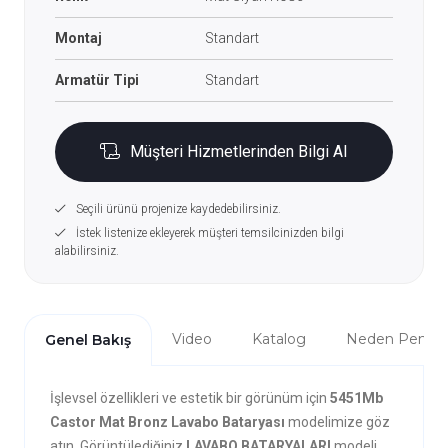
Montaj
Standart
Armatür Tipi
Standart
Müşteri Hizmetlerinden Bilgi Al
Seçili ürünü projenize kaydedebilirsiniz.
İstek listenize ekleyerek müşteri temsilcinizden bilgi
alabilirsiniz.
Video
Katalog
Neden Penta?
Genel Bakış
İşlevsel özellikleri ve estetik bir görünüm için
5451Mb
Castor Mat Bronz Lavabo Bataryası
modelimize göz
atın. Görüntülediğiniz
LAVABO BATARYALARI
modeli