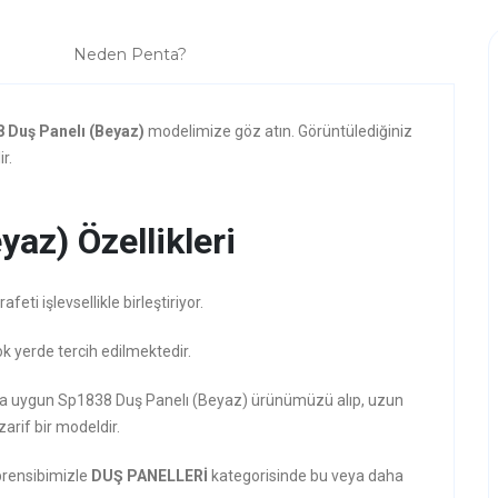
Neden Penta?
 Duş Panelı (Beyaz)
modelimize göz atın. Görüntülediğiniz
r.
az) Özellikleri
ti işlevsellikle birleştiriyor.
ok yerde tercih edilmektedir.
zına uygun Sp1838 Duş Panelı (Beyaz) ürünümüzü alıp, uzun
zarif bir modeldir.
prensibimizle
DUŞ PANELLERİ
kategorisinde bu veya daha