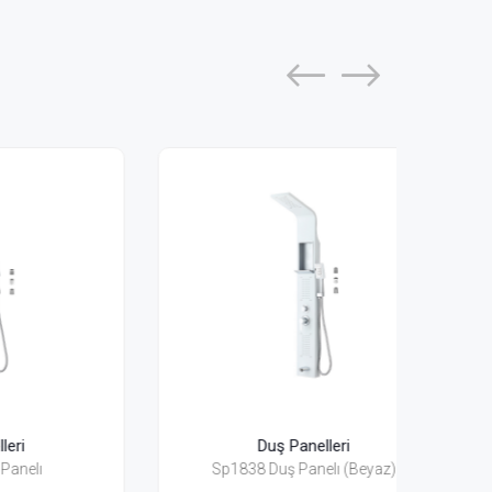
Duş Panelleri
Sp1838 Duş Panelı (Beyaz)
Sp1