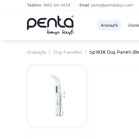
Telefon:
0850 433 44 54
Email:
penta@pentabanyo.com
Anasayfa
Ürünl
Anasayfa
/
Duş Panelleri
/
Sp1838 Duş Panelı (B