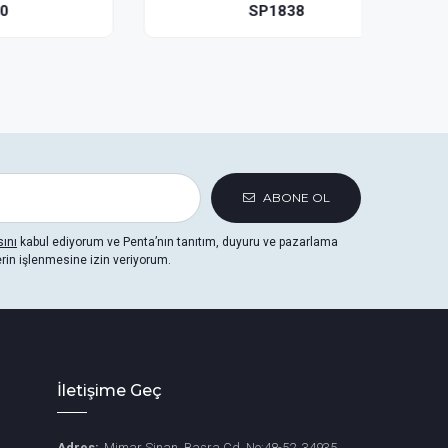
SP1838
ABONE OL
sını
kabul ediyorum ve Penta’nın tanıtım, duyuru ve pazarlama
erin işlenmesine izin veriyorum.
İletişime Geç
Adres:
Mimar Sinan, Basra Cd. No:48-52, 34935