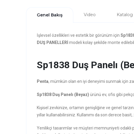
Video
Katalog
Genel Bakış
İşlevsel özellikleri ve estetik bir görünüm için
Sp1838
DUŞ PANELLERİ
modeli kolay şekilde monte edilebili
Sp1838 Duş Panelı (Bey
Penta
, mümkün olan en iyi deneyimi sunmak için zarafe
Sp1838 Duş Panelı (Beyaz)
ürünü ev, ofis gibi pekç
Kişisel zevkinize, ortamın genişliğine ve genel tar
yıllar kullanabilirsiniz. Kullanımı da son derece basit, 
Yenilikçi tasarımlar ve müşteri memnuniyeti odaklı 