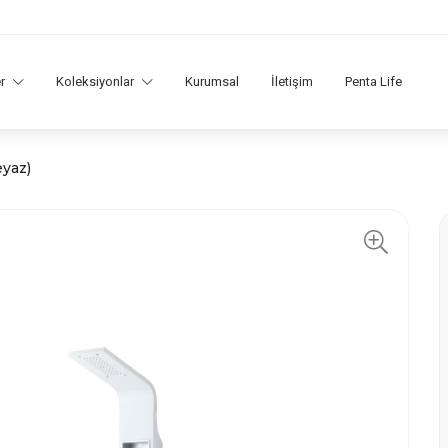
er
Koleksiyonlar
Kurumsal
İletişim
Penta Life
eyaz)