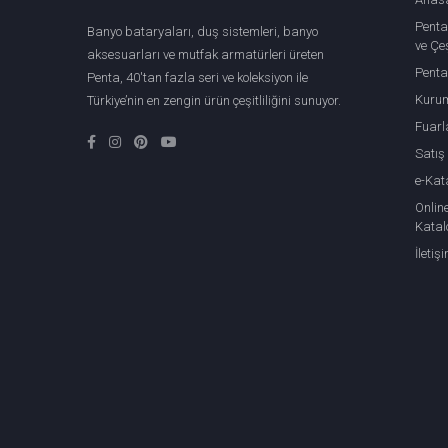
Penta
Banyo bataryaları, duş sistemleri, banyo
ve Çeş
aksesuarları ve mutfak armatürleri üreten
Penta
Penta, 40'tan fazla seri ve koleksiyon ile
Kuru
Türkiye’nin en zengin ürün çeşitliliğini sunuyor.
Fuarl
Satış
e-Kat
Onlin
Katal
İletiş