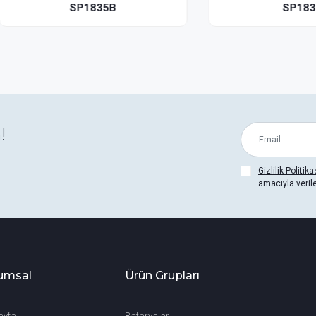
SP1835B
SP1830
!
Gizlilik Politika
amacıyla veril
umsal
Ürün Grupları
ayfa
Bataryalar