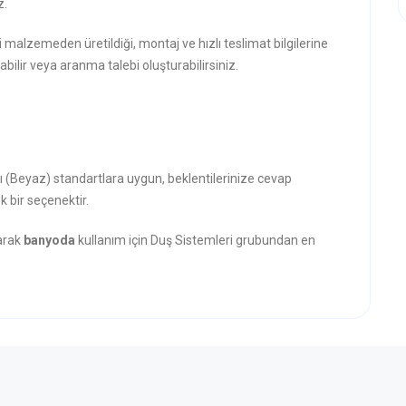
z.
i malzemeden üretildiği, montaj ve hızlı teslimat bilgilerine
abilir veya aranma talebi oluşturabilirsiniz.
ı (Beyaz) standartlara uygun, beklentilerinize cevap
k bir seçenektir.
narak
banyoda
kullanım için Duş Sistemleri grubundan en