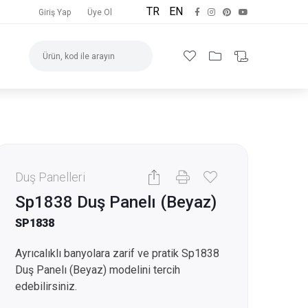
TR
EN
Giriş Yap
Üye Ol
Duş Panelleri
Sp1838 Duş Panelı (Beyaz)
SP1838
Ayrıcalıklı banyolara zarif ve pratik Sp1838
Duş Panelı (Beyaz) modelini tercih
edebilirsiniz.