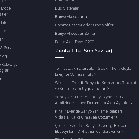
 Model
Duş Sistemleri
itleri
Banyo Aksesuarları
 Life
Gömme Rezervuarlar Stop Valfler
msal
Banyo Aksesuar Serileri
ar
Penta Akıllı Evye IQ200
 & Servis
Penta Life (Son Yazılar)
alog
e Koleksiyon
Termostatik Bataryalar: Sıcaklık Kontrolüyle
ogları
Enerji ve Su Tasarrufu
im
Wellness Trendi: Banyoda Kırmızı Işık Terapisi
ve Krom Terapi Uygulamaları
Yapay Zeka Destekli Banyo Aynaları: Cilt
Analizinden Hava Durumuna Akıllı Aynalar
Kiralık Evlerde Banyo Yenileme Rehberi |
Vidasız, Kalıcı Olmayan Çözümler
Çocuklu Evler İçin Banyo Güvenliği Rehberi:
Ebeveynlerin Dikkat Etmesi Gerekenler