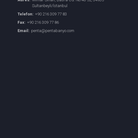
Sultanbeyli/İstanbul
Telefon:
+90 216 309 77 83
Fax:
+90 216 309 77 86
Email:
penta@pentabanyo.com