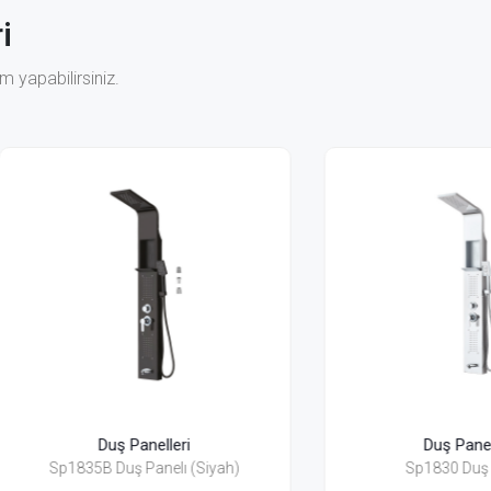
i
 yapabilirsiniz.
Duş Panelleri
Duş Panelleri
1835B Duş Panelı (Siyah)
Sp1830 Duş Panelı