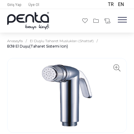
TR
EN
Giriş Yap
Üye Ol
Anasayfa
/
El Duşlu Taharet Muslukları (Shattaf)
/
B38 El Duşu(Taharet Sistemi Icın)