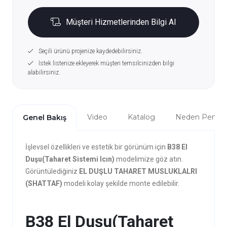
Müşteri Hizmetlerinden Bilgi Al
Seçili ürünü projenize kaydedebilirsiniz.
İstek listenize ekleyerek müşteri temsilcinizden bilgi
alabilirsiniz.
Video
Katalog
Neden Penta?
Genel Bakış
İşlevsel özellikleri ve estetik bir görünüm için
B38 El
Duşu(Taharet Sistemi Icın)
modelimize göz atın.
Görüntülediğiniz
EL DUŞLU TAHARET MUSLUKLALRI
(SHATTAF)
modeli kolay şekilde monte edilebilir.
B38 El Duşu(Taharet