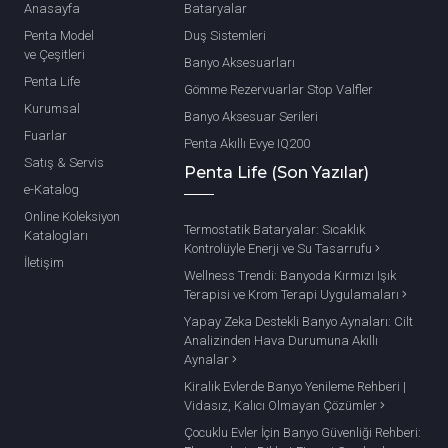
Anasayfa
Bataryalar
Penta Model
Duş Sistemleri
ve Çeşitleri
Banyo Aksesuarları
Penta Life
Gömme Rezervuarlar Stop Valfler
Kurumsal
Banyo Aksesuar Serileri
Fuarlar
Penta Akıllı Evye IQ200
Satış & Servis
Penta Life (Son Yazılar)
e-Katalog
Online Koleksiyon
Termostatik Bataryalar: Sıcaklık
Katalogları
Kontrolüyle Enerji ve Su Tasarrufu
İletişim
Wellness Trendi: Banyoda Kırmızı Işık
Terapisi ve Krom Terapi Uygulamaları
Yapay Zeka Destekli Banyo Aynaları: Cilt
Analizinden Hava Durumuna Akıllı
Aynalar
Kiralık Evlerde Banyo Yenileme Rehberi |
Vidasız, Kalıcı Olmayan Çözümler
Çocuklu Evler İçin Banyo Güvenliği Rehberi: