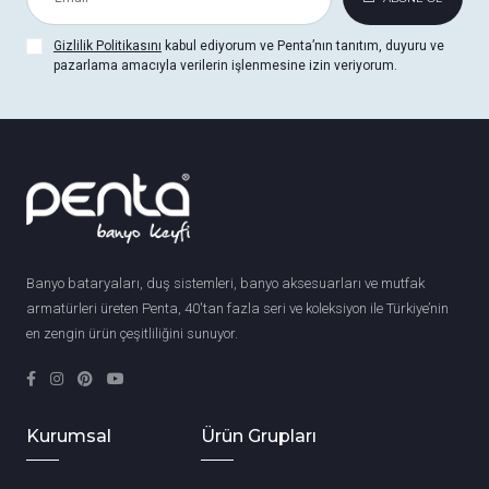
Gizlilik Politikasını
kabul ediyorum ve Penta’nın tanıtım, duyuru ve
pazarlama amacıyla verilerin işlenmesine izin veriyorum.
Banyo bataryaları, duş sistemleri, banyo aksesuarları ve mutfak
armatürleri üreten Penta, 40'tan fazla seri ve koleksiyon ile Türkiye’nin
en zengin ürün çeşitliliğini sunuyor.
Kurumsal
Ürün Grupları