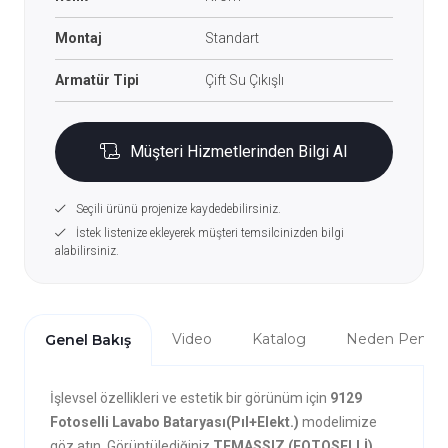
Montaj
Standart
Armatür Tipi
Çift Su Çıkışlı
Müşteri Hizmetlerinden Bilgi Al
Seçili ürünü projenize kaydedebilirsiniz.
İstek listenize ekleyerek müşteri temsilcinizden bilgi
alabilirsiniz.
Video
Katalog
Neden Penta?
Genel Bakış
İşlevsel özellikleri ve estetik bir görünüm için
9129
Fotoselli Lavabo Bataryası(Pıl+Elekt.)
modelimize
göz atın. Görüntülediğiniz
TEMASSIZ (FOTOSELLİ)