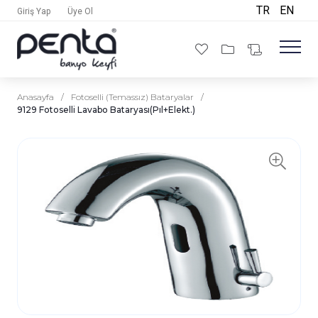
TR
EN
Giriş Yap
Üye Ol
Anasayfa
/
Fotoselli (Temassız) Bataryalar
/
9129 Fotoselli Lavabo Bataryası(Pıl+Elekt.)