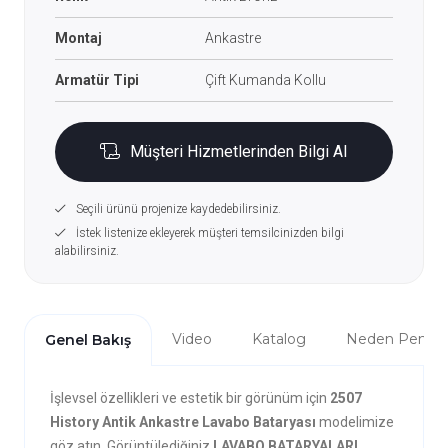
Montaj
Ankastre
Armatür Tipi
Çift Kumanda Kollu
Müşteri Hizmetlerinden Bilgi Al
Seçili ürünü projenize kaydedebilirsiniz.
İstek listenize ekleyerek müşteri temsilcinizden bilgi
alabilirsiniz.
Video
Katalog
Neden Penta?
Genel Bakış
İşlevsel özellikleri ve estetik bir görünüm için
2507
History Antik Ankastre Lavabo Bataryası
modelimize
göz atın. Görüntülediğiniz
LAVABO BATARYALARI