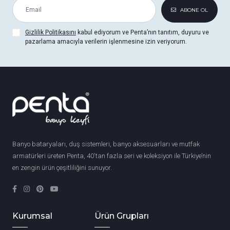
ABONE OL
Gizlilik Politikasını
kabul ediyorum ve Penta’nın tanıtım, duyuru ve
pazarlama amacıyla verilerin işlenmesine izin veriyorum.
Banyo bataryaları, duş sistemleri, banyo aksesuarları ve mutfak
armatürleri üreten Penta, 40'tan fazla seri ve koleksiyon ile Türkiye’nin
en zengin ürün çeşitliliğini sunuyor.
Kurumsal
Ürün Grupları