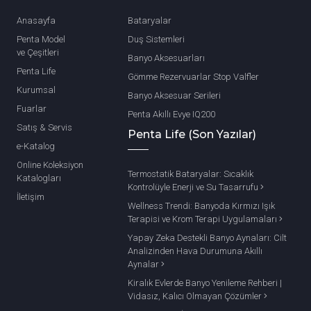
Anasayfa
Bataryalar
Penta Model
Duş Sistemleri
ve Çeşitleri
Banyo Aksesuarları
Penta Life
Gömme Rezervuarlar Stop Valfler
Kurumsal
Banyo Aksesuar Serileri
Fuarlar
Penta Akıllı Evye IQ200
Satış & Servis
Penta Life (Son Yazılar)
e-Katalog
Online Koleksiyon
Termostatik Bataryalar: Sıcaklık
Katalogları
Kontrolüyle Enerji ve Su Tasarrufu
İletişim
Wellness Trendi: Banyoda Kırmızı Işık
Terapisi ve Krom Terapi Uygulamaları
Yapay Zeka Destekli Banyo Aynaları: Cilt
Analizinden Hava Durumuna Akıllı
Aynalar
Kiralık Evlerde Banyo Yenileme Rehberi |
Vidasız, Kalıcı Olmayan Çözümler