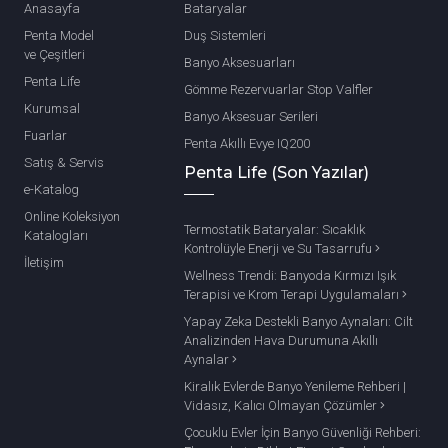
Anasayfa
Bataryalar
Penta Model
Duş Sistemleri
ve Çeşitleri
Banyo Aksesuarları
Penta Life
Gömme Rezervuarlar Stop Valfler
Kurumsal
Banyo Aksesuar Serileri
Fuarlar
Penta Akıllı Evye IQ200
Satış & Servis
Penta Life (Son Yazılar)
e-Katalog
Online Koleksiyon
Termostatik Bataryalar: Sıcaklık
Katalogları
Kontrolüyle Enerji ve Su Tasarrufu
İletişim
Wellness Trendi: Banyoda Kırmızı Işık
Terapisi ve Krom Terapi Uygulamaları
Yapay Zeka Destekli Banyo Aynaları: Cilt
Analizinden Hava Durumuna Akıllı
Aynalar
Kiralık Evlerde Banyo Yenileme Rehberi |
Vidasız, Kalıcı Olmayan Çözümler
Çocuklu Evler İçin Banyo Güvenliği Rehberi: