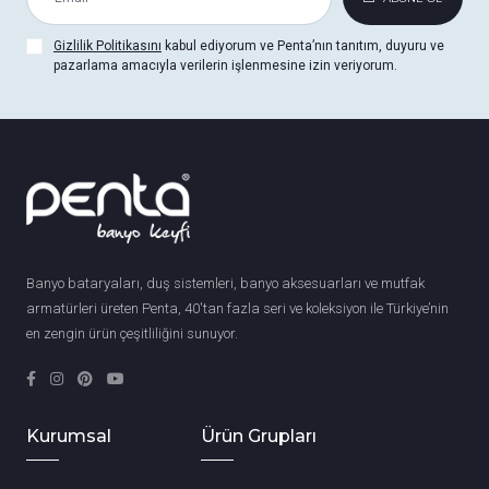
Gizlilik Politikasını
kabul ediyorum ve Penta’nın tanıtım, duyuru ve
pazarlama amacıyla verilerin işlenmesine izin veriyorum.
Banyo bataryaları, duş sistemleri, banyo aksesuarları ve mutfak
armatürleri üreten Penta, 40'tan fazla seri ve koleksiyon ile Türkiye’nin
en zengin ürün çeşitliliğini sunuyor.
Kurumsal
Ürün Grupları