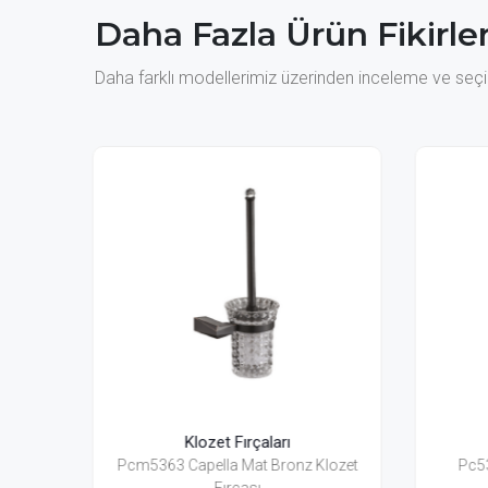
Daha Fazla Ürün Fikirler
Daha farklı modellerimiz üzerinden inceleme ve seçim
Klozet Fırçaları
nz Klozet
Pc5313 Capella Klozet Fırçası
Pn4