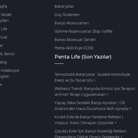
ayfa
Bataryalar
 Model
Duş Sistemleri
itleri
Banyo Aksesuarları
 Life
Gömme Rezervuarlar Stop Valfler
msal
Banyo Aksesuar Serileri
ar
Penta Akıllı Evye IQ200
 & Servis
Penta Life (Son Yazılar)
alog
e Koleksiyon
Termostatik Bataryalar: Sıcaklık Kontrolüyle
ogları
Enerji ve Su Tasarrufu
im
Wellness Trendi: Banyoda Kırmızı Işık Terapisi
ve Krom Terapi Uygulamaları
Yapay Zeka Destekli Banyo Aynaları: Cilt
Analizinden Hava Durumuna Akıllı Aynalar
Kiralık Evlerde Banyo Yenileme Rehberi |
Vidasız, Kalıcı Olmayan Çözümler
Çocuklu Evler İçin Banyo Güvenliği Rehberi:
Ebeveynlerin Dikkat Etmesi Gerekenler