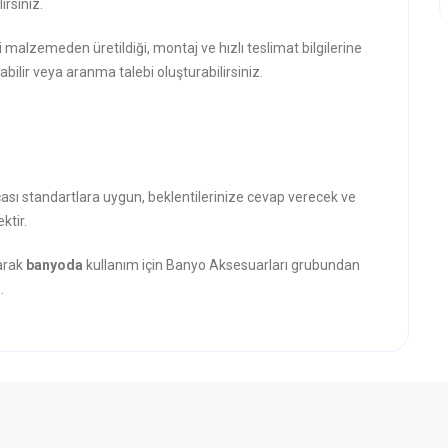
rsiniz.
i malzemeden üretildiği, montaj ve hızlı teslimat bilgilerine
abilir veya aranma talebi oluşturabilirsiniz.
rçası standartlara uygun, beklentilerinize cevap verecek ve
ktir.
narak
banyoda
kullanım için Banyo Aksesuarları grubundan
.