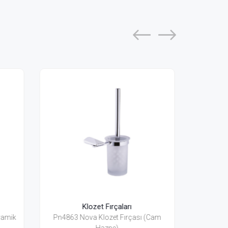
Klozet Fırçaları
sı (Cam
Pnm4883 Nova Black Klozet Fırçası
Prb2