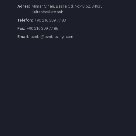
Adres:
Mimar Sinan, Basra Cd. No:48-52, 34935
Sultanbeyli/İstanbul
Telefon:
+90 216 309 77 83
Fax:
+90 216 309 77 86
Email:
penta@pentabanyo.com