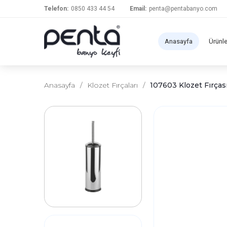
Telefon:
0850 433 44 54
Email:
penta@pentabanyo.com
Anasayfa
Ürünl
Anasayfa
/
Klozet Fırçaları
/
107603 Klozet Fırças