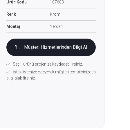
Ürün Kodu
107603
Renk
Krom
Montaj
Yerden
Müşteri Hizmetlerinden Bilgi Al
Seçili ürünü projenize kaydedebilirsiniz.
İstek listenize ekleyerek müşteri temsilcinizden
bilgi alabilirsiniz.