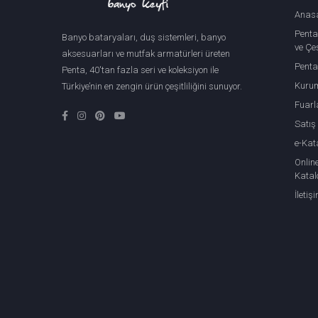
Anas
Penta
Banyo bataryaları, duş sistemleri, banyo
ve Çeş
aksesuarları ve mutfak armatürleri üreten
Penta
Penta, 40'tan fazla seri ve koleksiyon ile
Kuru
Türkiye’nin en zengin ürün çeşitliliğini sunuyor.
Fuarl
Satış
e-Kat
Onlin
Katal
İletiş