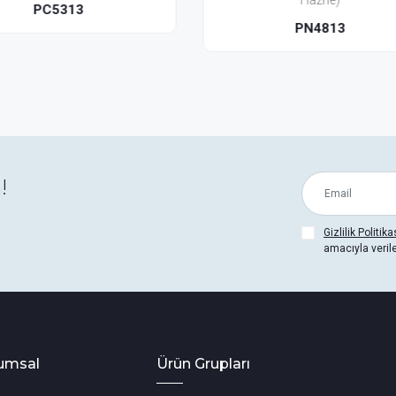
Hazne)
Hazne)
PN4813
PN4863
!
Gizlilik Politika
amacıyla veril
umsal
Ürün Grupları