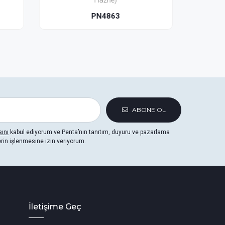
(Seramik)
PNM4883
ABONE OL
sını
kabul ediyorum ve Penta’nın tanıtım, duyuru ve pazarlama
erin işlenmesine izin veriyorum.
İletişime Geç