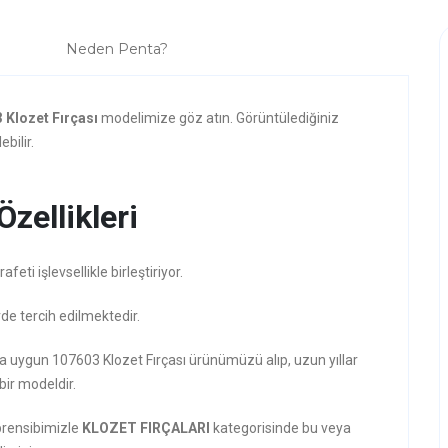
Neden Penta?
 Klozet Fırçası
modelimize göz atın. Görüntülediğiniz
bilir.
zellikleri
ti işlevsellikle birleştiriyor.
rde tercih edilmektedir.
ına uygun 107603 Klozet Fırçası ürünümüzü alıp, uzun yıllar
 bir modeldir.
prensibimizle
KLOZET FIRÇALARI
kategorisinde bu veya