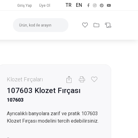
TR
EN
Giriş Yap
Üye Ol
Klozet Fırçaları
107603 Klozet Fırçası
107603
Ayrıcalıklı banyolara zarif ve pratik 107603
Klozet Fırçası modelini tercih edebilirsiniz.