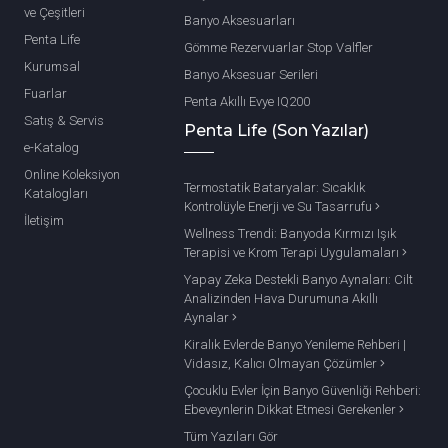
ve Çeşitleri
Banyo Aksesuarları
Penta Life
Gömme Rezervuarlar Stop Valfler
Kurumsal
Banyo Aksesuar Serileri
Fuarlar
Penta Akıllı Evye IQ200
Satış & Servis
Penta Life (Son Yazılar)
e-Katalog
Online Koleksiyon
Termostatik Bataryalar: Sıcaklık
Katalogları
Kontrolüyle Enerji ve Su Tasarrufu
İletişim
Wellness Trendi: Banyoda Kırmızı Işık
Terapisi ve Krom Terapi Uygulamaları
Yapay Zeka Destekli Banyo Aynaları: Cilt
Analizinden Hava Durumuna Akıllı
Aynalar
Kiralık Evlerde Banyo Yenileme Rehberi |
Vidasız, Kalıcı Olmayan Çözümler
Çocuklu Evler İçin Banyo Güvenliği Rehberi:
Ebeveynlerin Dikkat Etmesi Gerekenler
Tüm Yazıları Gör