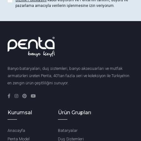
Gizlilik Politikasını
kabul ediyorum ve Penta’nın tanıtım, duyuru ve
pazarlama amacıyla verilerin işlenmesine izin veriyorum.
Banyo bataryaları, duş sistemleri, banyo aksesuarları ve mutfak
armatürleri üreten Penta, 40'tan fazla seri ve koleksiyon ile Türkiye’nin
en zengin ürün çeşitliliğini sunuyor.
Kurumsal
Ürün Grupları
Anasayfa
Bataryalar
Penta Model
Duş Sistemleri