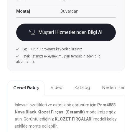
Montaj
Duvardan
Müşteri Hizmetlerinden Bilgi Al
Seçili ürünü projenize kaydedebilirsiniz.
İstek listenize ekleyerek müşteri temsilcinizden bilgi
alabilirsiniz.
Video
Katalog
Neden Penta?
Genel Bakış
İşlevsel özellikleri ve estetik bir görünüm için
Pnm4883
Nova Black Klozet Fırçası (Seramik)
modelimize göz
atın. Görüntülediğiniz
KLOZET FIRÇALARI
modeli kolay
şekilde monte edilebilir.