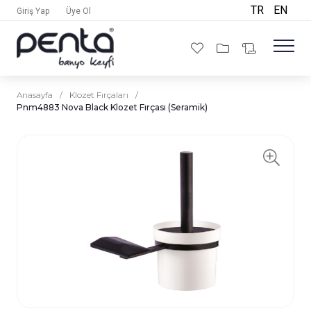
TR
EN
Giriş Yap
Üye Ol
Anasayfa
/
Klozet Fırçaları
/
Pnm4883 Nova Black Klozet Fırçası (Seramik)