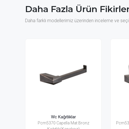
Daha Fazla Ürün Fikirler
Daha farklı modellerimiz üzerinden inceleme ve seçim
 Kağıtlıklar
Wc Kağıtlıklar
Capella Mat Bronz
Pcm5360 Capella Mat Bronz Kağıtlık