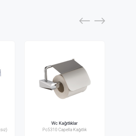
ağıtlıklar
Wc Kağıtlıklar
apella Kağıtlık
Pn4810 Nova Kağıtlık (Kapaksız)