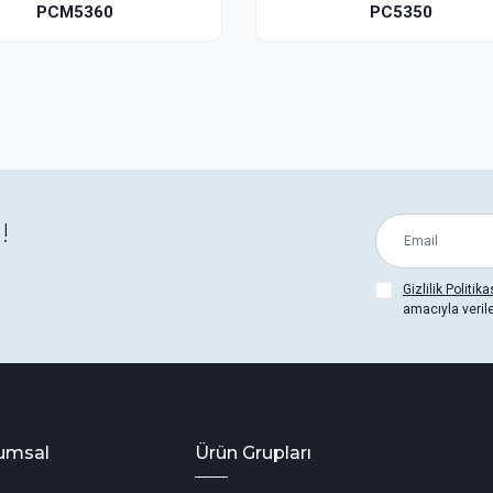
PC5350
P
!
Gizlilik Politika
amacıyla veril
umsal
Ürün Grupları