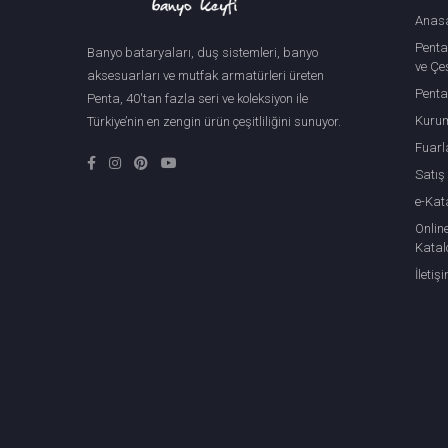
Anas
Penta
Banyo bataryaları, duş sistemleri, banyo
ve Çeş
aksesuarları ve mutfak armatürleri üreten
Penta
Penta, 40'tan fazla seri ve koleksiyon ile
Kuru
Türkiye’nin en zengin ürün çeşitliliğini sunuyor.
Fuarl
Satış
e-Kat
Onlin
Katal
İletiş