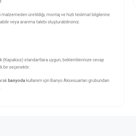
z.
i malzemeden üretildiği, montaj ve hızlı teslimat bilgilerine
abilir veya aranma talebi oluşturabilirsiniz.
lık (Kapaksız) standartlara uygun, beklentilerinize cevap
k bir seçenektir.
narak
banyoda
kullanım için Banyo Aksesuarları grubundan
.