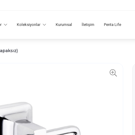
er
Koleksiyonlar
Kurumsal
İletişim
Penta Life
Kapaksız)