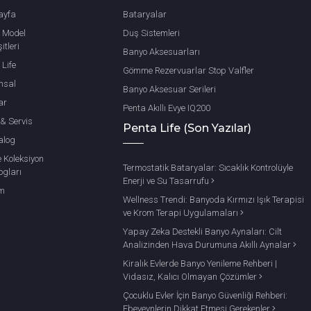
ayfa
Bataryalar
 Model
Duş Sistemleri
itleri
Banyo Aksesuarları
 Life
Gömme Rezervuarlar Stop Valfler
msal
Banyo Aksesuar Serileri
ar
Penta Akıllı Evye IQ200
 & Servis
Penta Life (Son Yazılar)
alog
e Koleksiyon
Termostatik Bataryalar: Sıcaklık Kontrolüyle
ogları
Enerji ve Su Tasarrufu
im
Wellness Trendi: Banyoda Kırmızı Işık Terapisi
ve Krom Terapi Uygulamaları
Yapay Zeka Destekli Banyo Aynaları: Cilt
Analizinden Hava Durumuna Akıllı Aynalar
Kiralık Evlerde Banyo Yenileme Rehberi |
Vidasız, Kalıcı Olmayan Çözümler
Çocuklu Evler İçin Banyo Güvenliği Rehberi:
Ebeveynlerin Dikkat Etmesi Gerekenler