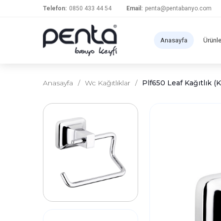
Telefon:
0850 433 44 54
Email:
penta@pentabanyo.com
Anasayfa
Ürünl
Anasayfa
/
Wc Kağıtlıklar
/
Plf650 Leaf Kağıtlık (