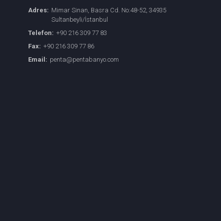
Adres:
Mimar Sinan, Basra Cd. No:48-52, 34935
Sultanbeyli/İstanbul
Telefon:
+90 216 309 77 83
Fax:
+90 216 309 77 86
Email:
penta@pentabanyo.com