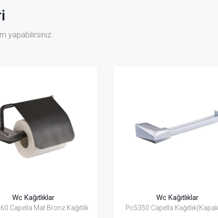
i
 yapabilirsiniz.
Wc Kağıtlıklar
Wc K
Pc5350 Capella Kağıtlık(Kapaksız)
Pc5310 C