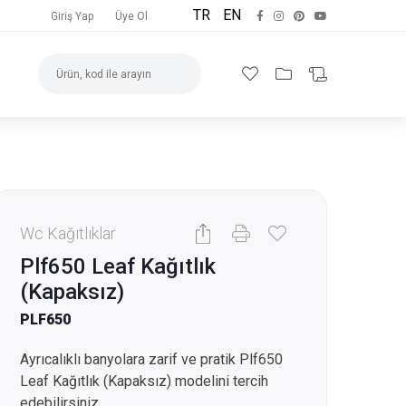
TR
EN
Giriş Yap
Üye Ol
Wc Kağıtlıklar
Plf650 Leaf Kağıtlık
(Kapaksız)
PLF650
Ayrıcalıklı banyolara zarif ve pratik Plf650
Leaf Kağıtlık (Kapaksız) modelini tercih
edebilirsiniz.