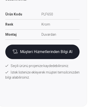
Ürün Kodu
PLF650
Renk
Krom
Montaj
Duvardan
Müşteri Hizmetlerinden Bilgi Al
Seçili ürünü projenize kaydedebilirsiniz.
İstek listenize ekleyerek müşteri temsilcinizden
bilgi alabilirsiniz.