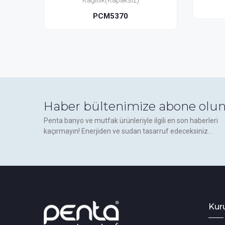
tlık(Kapaksız)
PCM5360
PCM5370
Haber bültenimize abone olun
Penta banyo ve mutfak ürünleriyle ilgili en son haberleri
kaçırmayın! Enerjiden ve sudan tasarruf edeceksiniz...
Kur